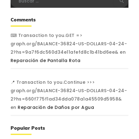
Comments
⌨ Transaction to you.GET =>
graph.org/BALANCE-36824-US-DOLLARS-04-24-
2?hs=9a7f6dc560d34e11afefd8c1b41bd6ee&
en
Reparación de Pantalla Rota
📍 Transaction to you.Continue >>>
graph.org/BALANCE-36824-US-DOLLARS-04-24-
2?hs=660f775f1ad34dda078a1a45509d5958&
en
Reparación de Daños por Agua
Popular Posts