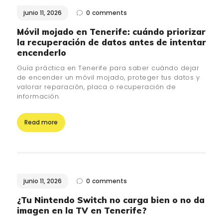
junio 11, 2026
0
comments
¿QUIÉNES SOMOS?
🔒 POLÍTICA DE
Móvil mojado en Tenerife: cuándo priorizar
la recuperación de datos antes de intentar
PRIVACIDAD
encenderlo
Guía práctica en Tenerife para saber cuándo dejar
de encender un móvil mojado, proteger tus datos y
valorar reparación, placa o recuperación de
información.
Read more
junio 11, 2026
0
comments
¿Tu Nintendo Switch no carga bien o no da
imagen en la TV en Tenerife?