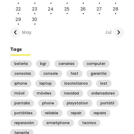
22
23
24
25
26
27
28
29
30
« May
Jul »
Tags
batería
bgr
canarias
computer
consolas
console
fast
garantía
iphone
laptop
loscristianos
lost
móvil
móviles
navidad
ordenadores
pantalla
phone
playstation
portátil
portátiles
reliable
repair
repairs
reparación
smartphone
tecnico
tenerife