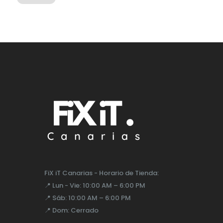
FiX iT Canarias - Horario de Tienda:
📍
Lun - Vie:
10:00 AM – 6:00 PM
📍
Sáb:
10:00 AM – 6:00 PM
📍
Dom:
Cerrado