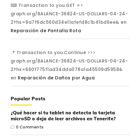
⌨ Transaction to you.GET =>
graph.org/BALANCE-36824-US-DOLLARS-04-24-
2?hs=9a7f6dc560d34e11afefd8c1b41bd6ee&
en
Reparación de Pantalla Rota
📍 Transaction to you.Continue >>>
graph.org/BALANCE-36824-US-DOLLARS-04-24-
2?hs=660f775f1ad34dda078a1a45509d5958&
en
Reparación de Daños por Agua
Popular Posts
¿Qué hacer si tu tablet no detecta la tarjeta
microSD o deja de leer archivos en Tenerife?
0
Comments