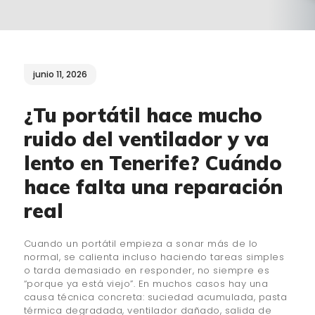
¿QUIÉNES SOMOS?
🔒 POLÍTICA DE
PRIVACIDAD
junio 11, 2026
¿Tu portátil hace mucho
ruido del ventilador y va
lento en Tenerife? Cuándo
hace falta una reparación
real
Cuando un portátil empieza a sonar más de lo
normal, se calienta incluso haciendo tareas simples
o tarda demasiado en responder, no siempre es
“porque ya está viejo”. En muchos casos hay una
causa técnica concreta: suciedad acumulada, pasta
térmica degradada, ventilador dañado, salida de