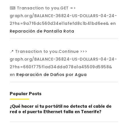
⌨ Transaction to you.GET =>
graph.org/BALANCE-36824-US-DOLLARS-04-24-
2?hs=9a7f6dc560d34e11afefd8c1b41bd6ee&
en
Reparación de Pantalla Rota
📍 Transaction to you.Continue >>>
graph.org/BALANCE-36824-US-DOLLARS-04-24-
2?hs=660f775f1ad34dda078a1a45509d5958&
en
Reparación de Daños por Agua
Popular Posts
¿Qué hacer si tu portátil no detecta el cable de
red o el puerto Ethernet falla en Tenerife?