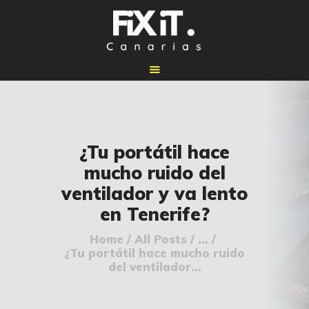
🏠 INICIO
¿Tu portátil hace
🔧 REPARACIONES
mucho ruido del
🛠️ SERVICIOS
ventilador y va lento
ADICIONALES
en Tenerife?
👉 SOLICITAR
PRESUPUESTO
Home
All Posts
...
¿Tu portátil hace mucho ruido
📞 CONTACTOS
del ventilador...
✅ UBICACIONES
📝 BLOG