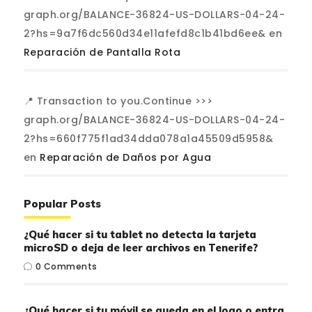
graph.org/BALANCE-36824-US-DOLLARS-04-24-
2?hs=9a7f6dc560d34e11afefd8c1b41bd6ee&
en
Reparación de Pantalla Rota
📍 Transaction to you.Continue >>>
graph.org/BALANCE-36824-US-DOLLARS-04-24-
2?hs=660f775f1ad34dda078a1a45509d5958&
en
Reparación de Daños por Agua
Popular Posts
¿Qué hacer si tu tablet no detecta la tarjeta
microSD o deja de leer archivos en Tenerife?
0
Comments
¿Qué hacer si tu móvil se queda en el logo o entra