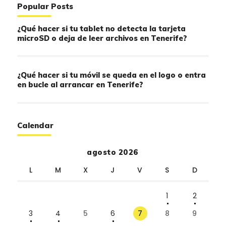
Popular Posts
¿Qué hacer si tu tablet no detecta la tarjeta
microSD o deja de leer archivos en Tenerife?
¿Qué hacer si tu móvil se queda en el logo o entra
en bucle al arrancar en Tenerife?
Calendar
agosto 2026
L
M
X
J
V
S
D
1
2
3
4
5
6
7
8
9