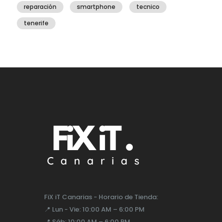
reparación
smartphone
tecnico
tenerife
FiX iT Canarias - Horario de Tienda:
📍
Lun - Vie:
10:00 AM – 6:00 PM
📍
Sáb:
10:00 AM – 6:00 PM