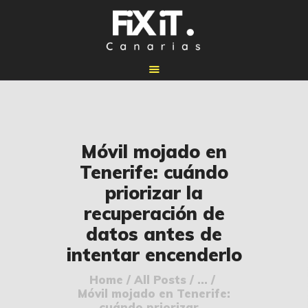
🏠 INICIO
Móvil mojado en
🔧 REPARACIONES
Tenerife: cuándo
🛠️ SERVICIOS
priorizar la
ADICIONALES
recuperación de
👉 SOLICITAR
datos antes de
PRESUPUESTO
intentar encenderlo
📞 CONTACTOS
Home
All Posts
...
✅ UBICACIONES
Móvil mojado en Tenerife:
📝 BLOG
cuándo priorizar...