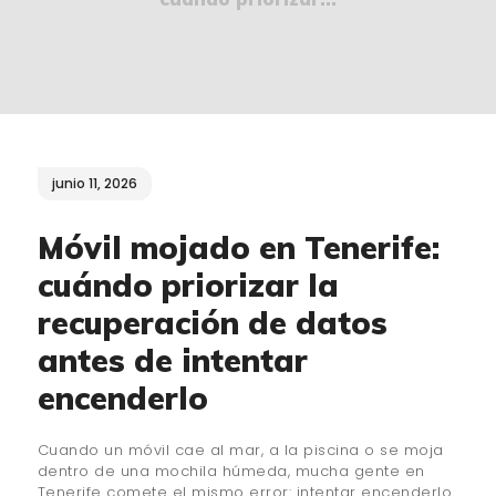
¿QUIÉNES SOMOS?
🔒 POLÍTICA DE
PRIVACIDAD
junio 11, 2026
Móvil mojado en Tenerife:
cuándo priorizar la
recuperación de datos
antes de intentar
encenderlo
Cuando un móvil cae al mar, a la piscina o se moja
dentro de una mochila húmeda, mucha gente en
Tenerife comete el mismo error: intentar encenderlo