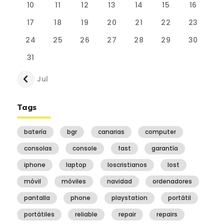
10
11
12
13
14
15
16
17
18
19
20
21
22
23
24
25
26
27
28
29
30
31
« Jul
Tags
batería
bgr
canarias
computer
consolas
console
fast
garantía
iphone
laptop
loscristianos
lost
móvil
móviles
navidad
ordenadores
pantalla
phone
playstation
portátil
portátiles
reliable
repair
repairs