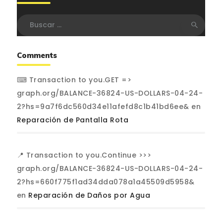
Buscar:
Comments
⌨ Transaction to you.GET =>
graph.org/BALANCE-36824-US-DOLLARS-04-24-
2?hs=9a7f6dc560d34e11afefd8c1b41bd6ee&
en
Reparación de Pantalla Rota
📍 Transaction to you.Continue >>>
graph.org/BALANCE-36824-US-DOLLARS-04-24-
2?hs=660f775f1ad34dda078a1a45509d5958&
en
Reparación de Daños por Agua