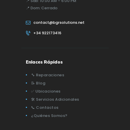
📍
Sáb:
10:00 AM – 6:00 PM
📍
Dom:
Cerrado
contact@bgrsolutions.net
+34 922173416
Enlaces Rápidos
🔧 Reparaciones
📝 Blog
✅ Ubicaciones
🛠️ Servicios Adicionales
📞 Contactos
¿Quiénes Somos?