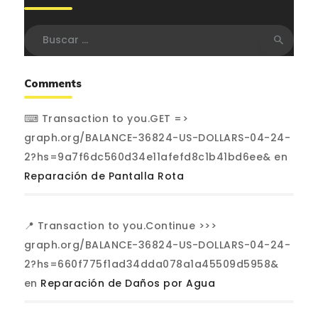
Buscar:
Comments
⌨ Transaction to you.GET =>
graph.org/BALANCE-36824-US-DOLLARS-04-24-
2?hs=9a7f6dc560d34e11afefd8c1b41bd6ee&
en
Reparación de Pantalla Rota
📍 Transaction to you.Continue >>>
graph.org/BALANCE-36824-US-DOLLARS-04-24-
2?hs=660f775f1ad34dda078a1a45509d5958&
en
Reparación de Daños por Agua