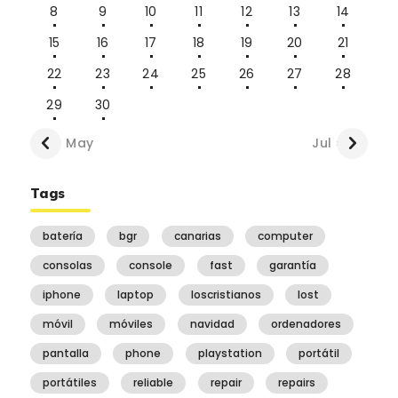
8
9
10
11
12
13
14
15
16
17
18
19
20
21
22
23
24
25
26
27
28
29
30
« May
Jul »
Tags
batería
bgr
canarias
computer
consolas
console
fast
garantía
iphone
laptop
loscristianos
lost
móvil
móviles
navidad
ordenadores
pantalla
phone
playstation
portátil
portátiles
reliable
repair
repairs