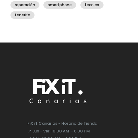
reparación
smartphone
tecnico
tenerife
FiX iT Canarias - Horario de Tienda:
📍
Lun - Vie:
10:00 AM – 6:00 PM