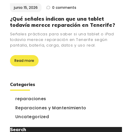
junio 15, 2026
0
comments
¿QUIÉNES SOMOS?
🔒 POLÍTICA DE
¿Qué señales indican que una tablet
todavía merece reparación en Tenerife?
PRIVACIDAD
Señales prácticas para saber si una tablet o iPad
todavía merece reparación en Tenerife según
pantalla, batería, carga, datos y uso real.
Read more
Categories
reparaciones
Reparaciones y Mantenimiento
Uncategorized
Search