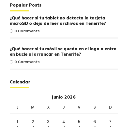
Popular Posts
¿Qué hacer si tu tablet no detecta la tarjeta
microSD o deja de leer archivos en Tenerife?
0
Comments
¿Qué hacer si tu móvil se queda en el logo o entra
en bucle al arrancar en Tenerife?
0
Comments
Calendar
junio 2026
L
M
X
J
V
S
D
1
2
3
4
5
6
7