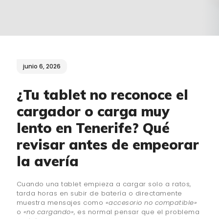
¿QUIÉNES SOMOS?
🔒 POLÍTICA DE
PRIVACIDAD
junio 6, 2026
¿Tu tablet no reconoce el
cargador o carga muy
lento en Tenerife? Qué
revisar antes de empeorar
la avería
Cuando una tablet empieza a cargar solo a ratos,
tarda horas en subir de batería o directamente
muestra mensajes como
«accesorio no compatible»
o
«no cargando»
, es normal pensar que el problema