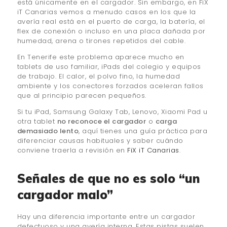
está únicamente en el cargador. Sin embargo, en FiX
iT Canarias vemos a menudo casos en los que la
avería real está en el puerto de carga, la batería, el
flex de conexión o incluso en una placa dañada por
humedad, arena o tirones repetidos del cable.
En Tenerife este problema aparece mucho en
tablets de uso familiar, iPads del colegio y equipos
de trabajo. El calor, el polvo fino, la humedad
ambiente y los conectores forzados aceleran fallos
que al principio parecen pequeños.
Si tu iPad, Samsung Galaxy Tab, Lenovo, Xiaomi Pad u
otra tablet
no reconoce el cargador
o
carga
demasiado lento
, aquí tienes una guía práctica para
diferenciar causas habituales y saber cuándo
conviene traerla a revisión en
FiX iT Canarias
.
Señales de que no es solo “un
cargador malo”
Hay una diferencia importante entre un cargador
defectuoso y una avería interna. Estas pistas suelen