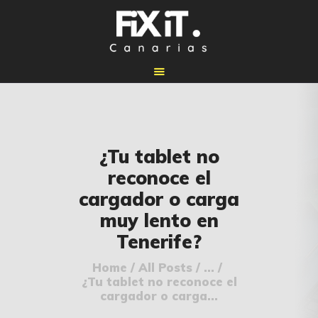
🏠 INICIO
¿Tu tablet no
🔧 REPARACIONES
reconoce el
🛠️ SERVICIOS
cargador o carga
ADICIONALES
muy lento en
👉 SOLICITAR
Tenerife?
PRESUPUESTO
📞 CONTACTOS
Home
All Posts
...
¿Tu tablet no reconoce el
✅ UBICACIONES
cargador o carga...
📝 BLOG