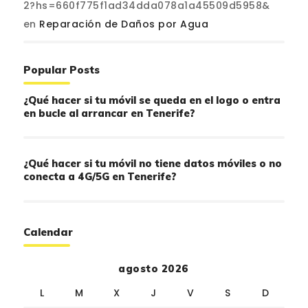
2?hs=660f775f1ad34dda078a1a45509d5958&
en
Reparación de Daños por Agua
Popular Posts
¿Qué hacer si tu móvil se queda en el logo o entra
en bucle al arrancar en Tenerife?
¿Qué hacer si tu móvil no tiene datos móviles o no
conecta a 4G/5G en Tenerife?
Calendar
agosto 2026
L
M
X
J
V
S
D