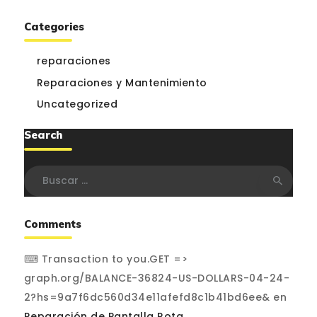
Categories
reparaciones
Reparaciones y Mantenimiento
Uncategorized
Search
Buscar:
Comments
⌨ Transaction to you.GET =>
graph.org/BALANCE-36824-US-DOLLARS-04-24-
2?hs=9a7f6dc560d34e11afefd8c1b41bd6ee&
en
Reparación de Pantalla Rota