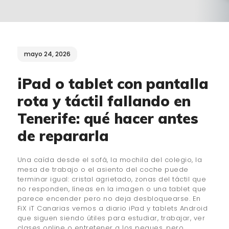
¿QUIÉNES SOMOS?
🔒 POLÍTICA DE
PRIVACIDAD
mayo 24, 2026
iPad o tablet con pantalla
rota y táctil fallando en
Tenerife: qué hacer antes
de repararla
Una caída desde el sofá, la mochila del colegio, la
mesa de trabajo o el asiento del coche puede
terminar igual: cristal agrietado, zonas del táctil que
no responden, líneas en la imagen o una tablet que
parece encender pero no deja desbloquearse. En
FiX iT Canarias vemos a diario iPad y tablets Android
que siguen siendo útiles para estudiar, trabajar, ver
clases online o entretener a los peques, pero