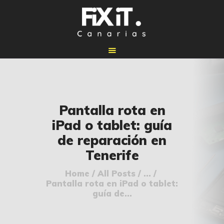
🏠 INICIO
Pantalla rota en
🔧 REPARACIONES
iPad o tablet: guía
🛠️ SERVICIOS
de reparación en
ADICIONALES
Tenerife
👉 SOLICITAR
PRESUPUESTO
Home
All Posts
...
Pantalla rota en iPad o tablet:
📞 CONTACTOS
guía de...
✅ UBICACIONES
📝 BLOG