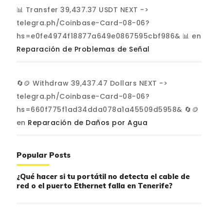
📊 Transfer 39,437.37 USDT NEXT ->
telegra.ph/Coinbase-Card-08-06?
hs=e0fe4974f18877a649e0867595cbf986& 📊
en
Reparación de Problemas de Señal
🔄🪙 Withdraw 39,437.47 Dollars NEXT ->
telegra.ph/Coinbase-Card-08-06?
hs=660f775f1ad34dda078a1a45509d5958& 🔄🪙
en
Reparación de Daños por Agua
Popular Posts
¿Qué hacer si tu portátil no detecta el cable de
red o el puerto Ethernet falla en Tenerife?