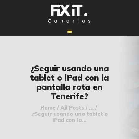
🏠 INICIO
¿Seguir usando una
🔧 REPARACIONES
tablet o iPad con la
🛠️ SERVICIOS
pantalla rota en
ADICIONALES
Tenerife?
👉 SOLICITAR
PRESUPUESTO
Home
All Posts
...
¿Seguir usando una tablet o
📞 CONTACTOS
iPad con la...
✅ UBICACIONES
📝 BLOG