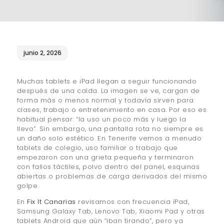
¿QUIÉNES SOMOS?
🔒 POLÍTICA DE
PRIVACIDAD
junio 2, 2026
Muchas tablets e iPad llegan a seguir funcionando
después de una caída. La imagen se ve, cargan de
forma más o menos normal y todavía sirven para
clases, trabajo o entretenimiento en casa. Por eso es
habitual pensar: “la uso un poco más y luego la
llevo”. Sin embargo, una pantalla rota no siempre es
un daño solo estético. En Tenerife vemos a menudo
tablets de colegio, uso familiar o trabajo que
empezaron con una grieta pequeña y terminaron
con fallos táctiles, polvo dentro del panel, esquinas
abiertas o problemas de carga derivados del mismo
golpe.
En
Fix It Canarias
revisamos con frecuencia iPad,
Samsung Galaxy Tab, Lenovo Tab, Xiaomi Pad y otras
tablets Android que aún “iban tirando”, pero ya