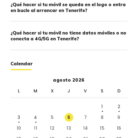
¿Qué hacer si tu móvil se queda en el logo o entra
en bucle al arrancar en Tenerife?
¿Qué hacer si tu móvil no tiene datos móviles o no
conecta a 4G/5G en Tenerife?
Calendar
agosto 2026
L
M
X
J
V
S
D
1
2
3
4
5
6
7
8
9
10
11
12
13
14
15
16