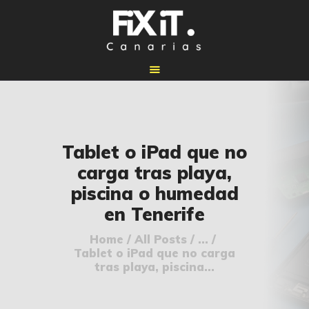
🏠 INICIO
Tablet o iPad que no
🔧 REPARACIONES
carga tras playa,
🛠️ SERVICIOS
piscina o humedad
ADICIONALES
en Tenerife
👉 SOLICITAR
PRESUPUESTO
Home
All Posts
...
Tablet o iPad que no carga
📞 CONTACTOS
tras playa, piscina...
✅ UBICACIONES
📝 BLOG