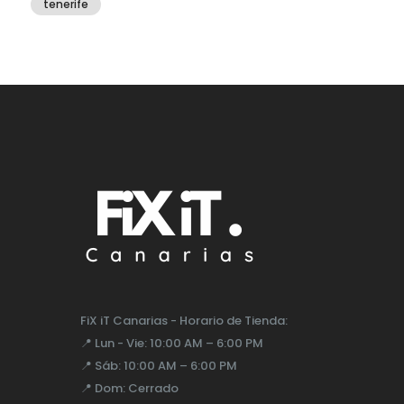
tenerife
FiX iT Canarias - Horario de Tienda:
📍
Lun - Vie:
10:00 AM – 6:00 PM
📍
Sáb:
10:00 AM – 6:00 PM
📍
Dom:
Cerrado