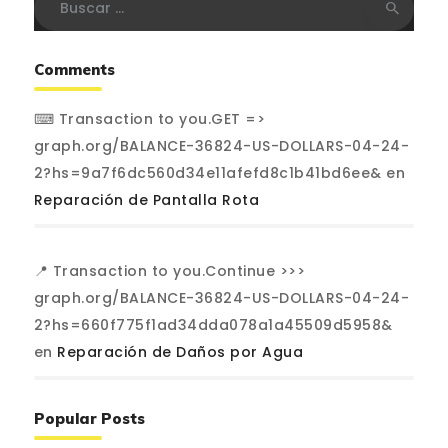
Comments
⌨ Transaction to you.GET =>
graph.org/BALANCE-36824-US-DOLLARS-04-24-
2?hs=9a7f6dc560d34e11afefd8c1b41bd6ee&
en
Reparación de Pantalla Rota
📍 Transaction to you.Continue >>>
graph.org/BALANCE-36824-US-DOLLARS-04-24-
2?hs=660f775f1ad34dda078a1a45509d5958&
en
Reparación de Daños por Agua
Popular Posts