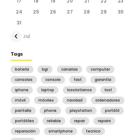
17
18
19
20
21
22
23
24
25
26
27
28
29
30
31
« Jul
Tags
batería
bgr
canarias
computer
consolas
console
fast
garantía
iphone
laptop
loscristianos
lost
móvil
móviles
navidad
ordenadores
pantalla
phone
playstation
portátil
portátiles
reliable
repair
repairs
reparación
smartphone
tecnico