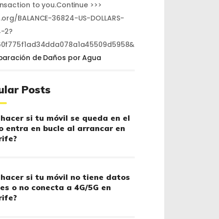
ansaction to you.Continue >>>
.org/BALANCE-36824-US-DOLLARS-
-2?
60f775f1ad34dda078a1a45509d5958&
paración de Daños por Agua
ular Posts
hacer si tu móvil se queda en el
o entra en bucle al arrancar en
ife?
hacer si tu móvil no tiene datos
es o no conecta a 4G/5G en
ife?