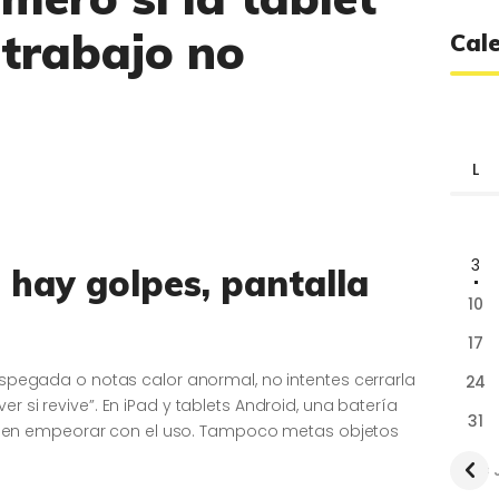
l trabajo no
Cal
L
3
i hay golpes, pantalla
10
17
despegada o notas calor anormal, no intentes cerrarla
24
r si revive”. En iPad y tablets Android, una batería
31
en empeorar con el uso. Tampoco metas objetos
« 