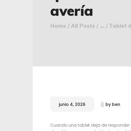
avería
Home
All Posts
...
Tablet d
junio 4, 2026
by
ben
Cuando una tablet deja de responder j