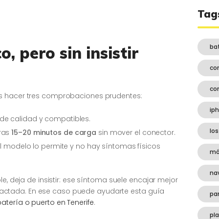
Tag
ba
o, pero sin insistir
co
co
s hacer tres comprobaciones prudentes:
ip
de calidad y compatibles.
los
tras
15–20 minutos de carga
sin mover el conector.
el modelo lo permite y no hay síntomas físicos
mó
na
le, deja de insistir: ese síntoma suele encajar mejor
ctada. En ese caso puede ayudarte esta guía
pa
atería o puerto en Tenerife
.
pl