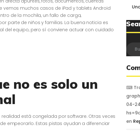
én afecta apuntes, fotos, documentos, cuentas
Unc
ife vemos muchos casos de iPad y tablets Android
tro de la mochila, un fallo de carga,
r parte de niños y familias. La buena noticia es
Sea
tal del equipo, pero sí conviene actuar con cuidado
Busca
Com
e no es solo un
⌨ Tra
mal
graph
04-24
hs=9a
 realidad está congelada por software. Otras veces
en
Re
uede empeorarlo. Estas pistas ayudan a diferenciar