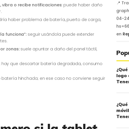
📍 Tr
 vibra o recibe notificaciones:
puede haber daño
graph
.
04-24
ría haber problema de batería, puerto de carga,
hs=6
en
Re
ía funciona”:
seguir usándola puede extender
tes.
por zonas:
suele apuntar a daño del panel táctil,
Pop
:
hay que descartar batería degradada, consumo
¿Qué 
logo 
 batería hinchada; en ese caso no conviene seguir
Tener
¿Qué 
móvil
Tener
mero si la tablet