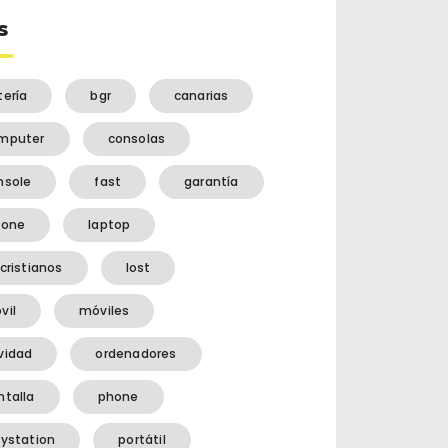
s
tería
bgr
canarias
mputer
consolas
nsole
fast
garantía
hone
laptop
cristianos
lost
vil
móviles
vidad
ordenadores
ntalla
phone
aystation
portátil