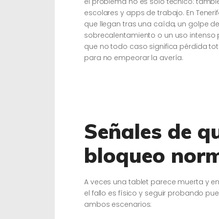
el problema no es solo técnico: tambi
escolares y apps de trabajo. En Tener
que llegan tras una caída, un golpe den
sobrecalentamiento o un uso intenso po
que no todo caso significa pérdida to
para no empeorar la avería.
Señales de qu
bloqueo nor
A veces una tablet parece muerta y en
el fallo es físico y seguir probando p
ambos escenarios: