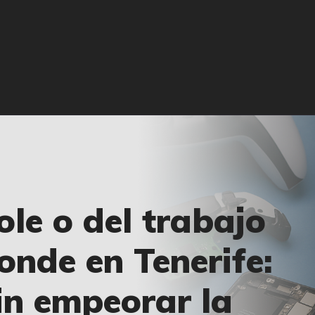
🏠 INICIO
🔧 REPARACIONES
🛠️ SERVICIOS
ADICIONALES
👉 SOLICITAR
PRESUPUESTO
📞 CONTACTOS
ole o del trabajo
✅ UBICACIONES
onde en Tenerife:
📝 BLOG
in empeorar la