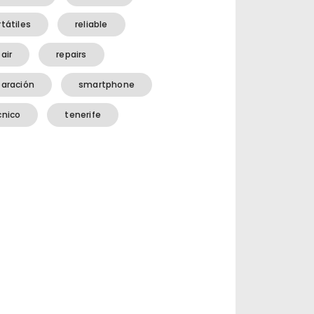
tátiles
reliable
air
repairs
paración
smartphone
cnico
tenerife