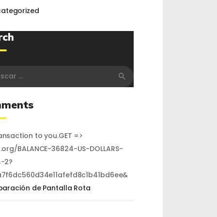
ategorized
rch
r:
ments
nsaction to you.GET =>
.org/BALANCE-36824-US-DOLLARS-
-2?
7f6dc560d34e11afefd8c1b41bd6ee&
paración de Pantalla Rota