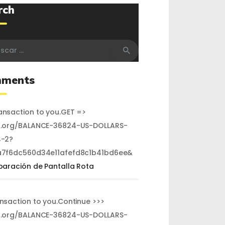
rch
r:
ments
nsaction to you.GET =>
.org/BALANCE-36824-US-DOLLARS-
-2?
7f6dc560d34e11afefd8c1b41bd6ee&
paración de Pantalla Rota
ansaction to you.Continue >>>
.org/BALANCE-36824-US-DOLLARS-