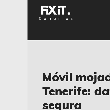
Móvil mojad
Tenerife: d
segura