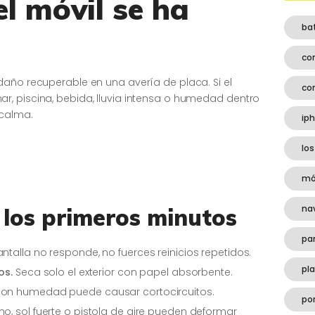
el móvil se ha
ba
co
daño recuperable en una avería de placa. Si el
co
, piscina, bebida, lluvia intensa o humedad dentro
 calma.
ip
los
mó
na
 los primeros minutos
pa
antalla no responde, no fuerces reinicios repetidos.
pl
os.
Seca solo el exterior con papel absorbente.
con humedad puede causar cortocircuitos.
por
o, sol fuerte o pistola de aire pueden deformar