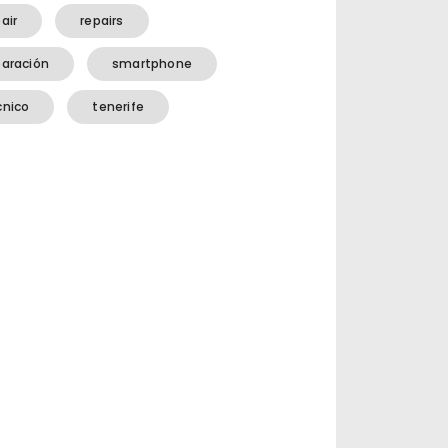
air
repairs
paración
smartphone
cnico
tenerife