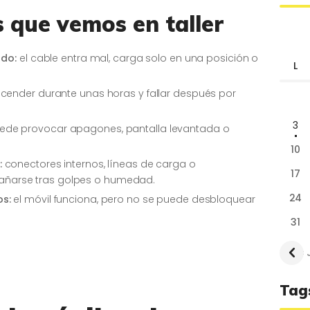
 que vemos en taller
ado:
el cable entra mal, carga solo en una posición o
L
cender durante unas horas y fallar después por
3
de provocar apagones, pantalla levantada o
10
:
conectores internos, líneas de carga o
17
ñarse tras golpes o humedad.
24
os:
el móvil funciona, pero no se puede desbloquear
31
« 
Tag