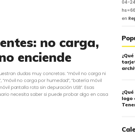
04-24
hs=6
en
Re
Pop
entes: no carga,
 no enciende
¿Qué 
tarje
archi
estran dudas muy concretas: “móvil no carga ni
, “móvil no carga por humedad”, “batería móvil
óvil pantalla rota sin depuración USB”. Esas
¿Qué 
uario necesita saber si puede probar algo en casa
logo 
Tener
Cal