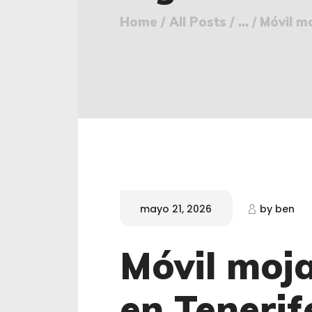
Home
All Posts
...
Móvil mo
mayo 21, 2026
by
ben
Móvil moj
en Tenerif