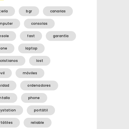
tería
bgr
canarias
mputer
consolas
nsole
fast
garantía
hone
laptop
cristianos
lost
vil
móviles
vidad
ordenadores
ntalla
phone
aystation
portátil
tátiles
reliable