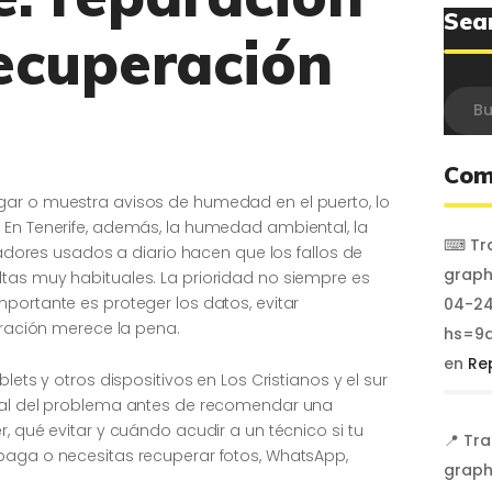
Sea
ecuperación
Busca
Com
gar o muestra avisos de humedad en el puerto, lo
 En Tenerife, además, la humedad ambiental, la
⌨ Tra
rgadores usados a diario hacen que los fallos de
graph
tas muy habituales. La prioridad no siempre es
portante es proteger los datos, evitar
04-24
paración merece la pena.
hs=9a
en
Re
ets y otros dispositivos en Los Cristianos y el sur
real del problema antes de recomendar una
, qué evitar y cuándo acudir a un técnico si tu
📍 Tr
paga o necesitas recuperar fotos, WhatsApp,
graph