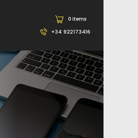
0 items
-
+34 922173416