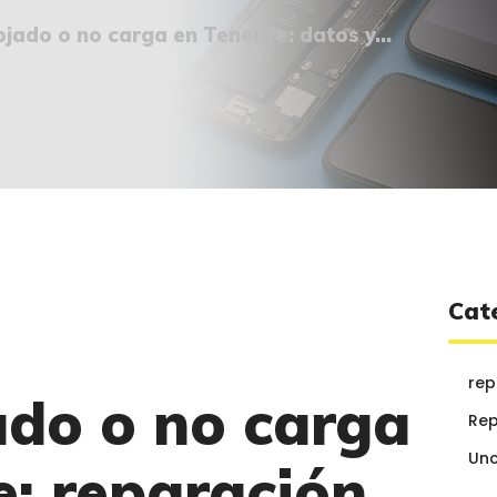
¿QUIÉNES SOMOS?
jado o no carga en Tenerife: datos y...
🔒 POLÍTICA DE
PRIVACIDAD
Cat
rep
ado o no carga
Rep
Unc
e: reparación