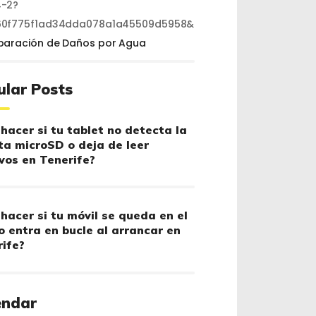
-2?
60f775f1ad34dda078a1a45509d5958&
paración de Daños por Agua
ular Posts
hacer si tu tablet no detecta la
ta microSD o deja de leer
vos en Tenerife?
hacer si tu móvil se queda en el
o entra en bucle al arrancar en
ife?
endar