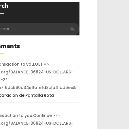
rch
r:
ments
nsaction to you.GET =>
.org/BALANCE-36824-US-DOLLARS-
-2?
7f6dc560d34e11afefd8c1b41bd6ee&
paración de Pantalla Rota
ansaction to you.Continue >>>
.org/BALANCE-36824-US-DOLLARS-