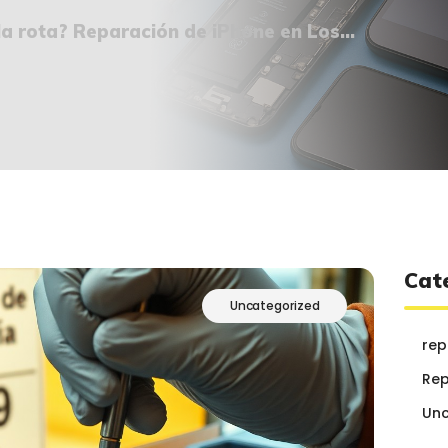
¿QUIÉNES SOMOS?
la rota? Reparación de iPhone en Los...
🔒 POLÍTICA DE
PRIVACIDAD
Cat
Uncategorized
rep
Rep
Unc