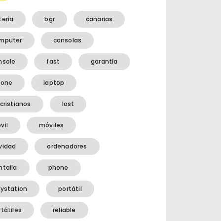
tería
bgr
canarias
mputer
consolas
nsole
fast
garantía
hone
laptop
cristianos
lost
vil
móviles
vidad
ordenadores
ntalla
phone
aystation
portátil
tátiles
reliable