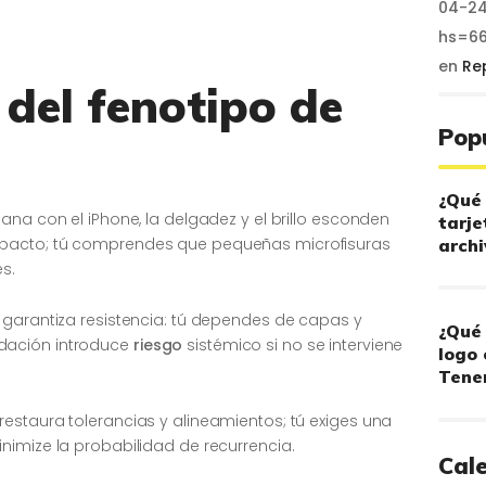
04-24
hs=6
en
Re
 del fenotipo de
Pop
¿Qué 
ana con el iPhone, la delgadez y el brillo esconden
tarje
pacto; tú comprendes que pequeñas microfisuras
archi
s.
 garantiza resistencia: tú dependes de capas y
¿Qué 
dación introduce
riesgo
sistémico si no se interviene
logo 
Tener
estaura tolerancias y alineamientos; tú exiges una
nimize la probabilidad de recurrencia.
Cal