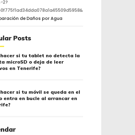
-2?
60f775f1ad34dda078a1a45509d5958&
paración de Daños por Agua
ular Posts
hacer si tu tablet no detecta la
ta microSD o deja de leer
vos en Tenerife?
hacer si tu móvil se queda en el
o entra en bucle al arrancar en
ife?
endar