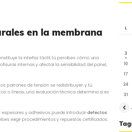
L
urales en la membrana
3
stituye la interfaz táctil; tú percibes cómo una
10
fisuras internas y afectar la sensibilidad del panel,
17
24
os patrones de tensión se redistribuyen y tú
os o líneas; una evaluación técnica determina si es
31
« 
r espesores y adhesivos puede introducir
defectos
ebes exigir procedimientos y repuestos certificados.
Tag