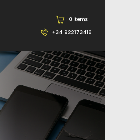
0 items
-
+34 922173416