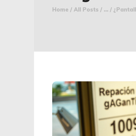
Home
All Posts
...
¿Pantal