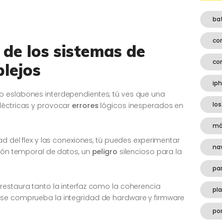
ba
co
 de los sistemas de
co
lejos
ip
o eslabones interdependientes; tú ves que una
los
léctricas y provocar
errores
lógicos inesperados en
mó
ad del flex y las conexiones, tú puedes experimentar
na
ción temporal de datos, un
peligro
silencioso para la
pa
restaura tanto la interfaz como la coherencia
pl
e comprueba la integridad de hardware y firmware
por