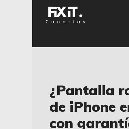
¿Pantalla r
de iPhone e
con garant