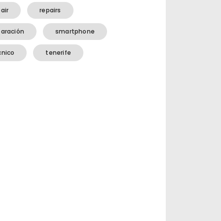
air
repairs
paración
smartphone
cnico
tenerife