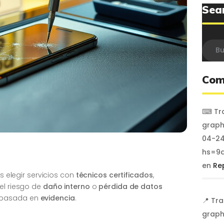
Sea
Busca
Com
⌨ Tra
graph
04-24
hs=9a
en
Re
es elegir servicios con
técnicos certificados
,
a el riesgo de
daño interno
o
pérdida de datos
 basada en
evidencia
.
📍 Tr
graph