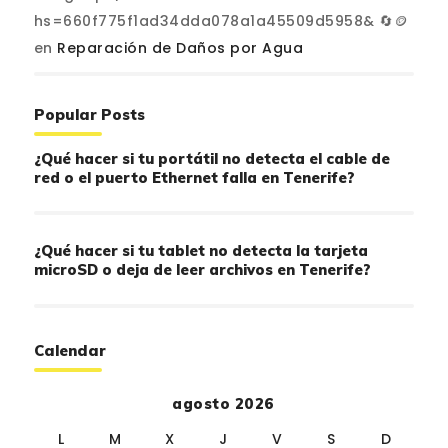
hs=660f775f1ad34dda078a1a45509d5958& 🔄🪙
en
Reparación de Daños por Agua
Popular Posts
¿Qué hacer si tu portátil no detecta el cable de
red o el puerto Ethernet falla en Tenerife?
¿Qué hacer si tu tablet no detecta la tarjeta
microSD o deja de leer archivos en Tenerife?
Calendar
agosto 2026
L
M
X
J
V
S
D