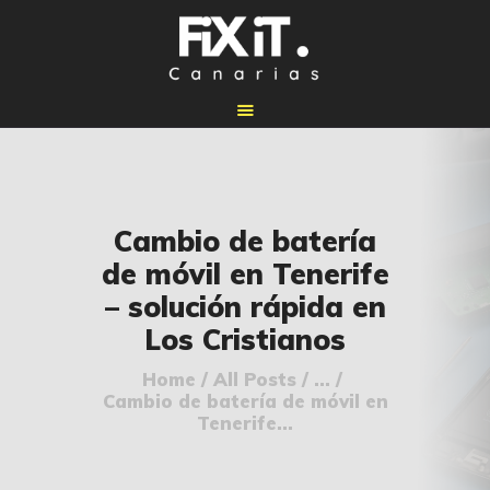
🏠 INICIO
Cambio de batería
🔧 REPARACIONES
de móvil en Tenerife
🛠️ SERVICIOS
– solución rápida en
ADICIONALES
Los Cristianos
👉 SOLICITAR
PRESUPUESTO
Home
All Posts
...
Cambio de batería de móvil en
📞 CONTACTOS
Tenerife...
✅ UBICACIONES
📝 BLOG