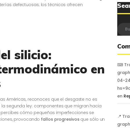
Sea
terías defectuosas; los técnicos ofrecen
Busca
Com
l silicio:
termodinámico en
⌨ Tra
graph
s
04-24
hs=9a
en
Re
 Las Américas, reconoces que el desgaste no es
e la segunda ley: componentes que migran hacia
Tú percibes cómo pequeñas imperfecciones se
📍 Tr
aciones, provocando
fallos progresivos
que sólo un
graph