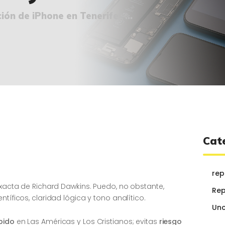
¿QUIÉNES SOMOS?
ón de iPhone en Tenerife –...
🔒 POLÍTICA DE
PRIVACIDAD
Cat
rep
 exacta de Richard Dawkins. Puedo, no obstante,
Rep
ntíficos, claridad lógica y tono analítico.
Unc
ápido
en Las Américas y Los Cristianos; evitas
riesgo