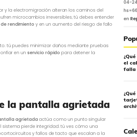
04-24
 y la electromigración alteran los caminos del
hs=6
 sufren microcambios irreversibles; tú debes entender
en
Re
 de rendimiento
y en un aumento del riesgo de fallo
Pop
onto: tú puedes minimizar daños mediante pruebas
confiar en un
servicio rápido
para detener la
¿Qué 
el ca
falla
¿Qué 
tarje
e la pantalla agrietada
archi
ntalla agrietada
actúa como un punto singular
l sistema pierde integridad: tú ves cómo una
Cal
ocortocircuitos y fallos de tacto que escalan a la