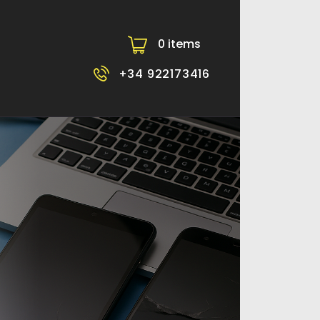
0 items
-
+34 922173416