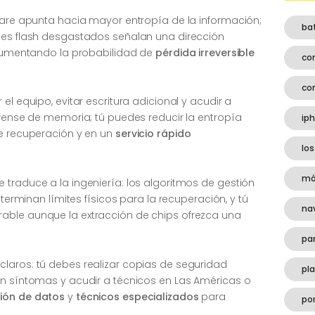
dware apunta hacia mayor entropía de la información;
ba
ues flash desgastados señalan una dirección
, aumentando la probabilidad de
pérdida irreversible
co
co
el equipo, evitar escritura adicional y acudir a
orense de memoria; tú puedes reducir la entropía
ip
de recuperación y en un
servicio rápido
los
mó
traduce a la ingeniería: los algoritmos de gestión
eterminan límites físicos para la recuperación, y tú
na
able aunque la extracción de chips ofrezca una
pa
laros: tú debes realizar copias de seguridad
pl
on síntomas y acudir a técnicos en Las Américas o
ión de datos
y
técnicos especializados
para
por