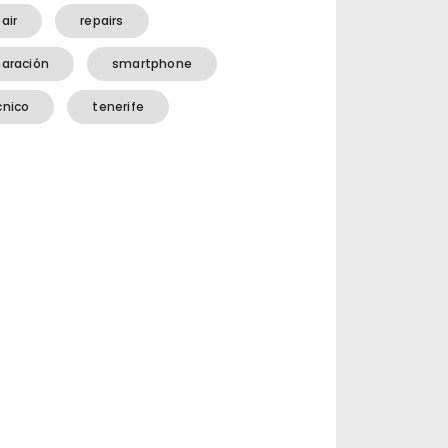
air
repairs
paración
smartphone
cnico
tenerife