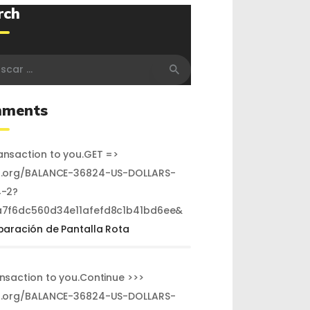
rch
r:
ments
nsaction to you.GET =>
.org/BALANCE-36824-US-DOLLARS-
-2?
7f6dc560d34e11afefd8c1b41bd6ee&
paración de Pantalla Rota
ansaction to you.Continue >>>
.org/BALANCE-36824-US-DOLLARS-