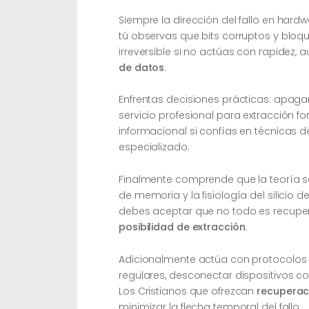
Siempre la dirección del fallo en har
tú observas que bits corruptos y bloq
irreversible si no actúas con rapidez
de datos
.
Enfrentas decisiones prácticas: apagar 
servicio profesional para extracción f
informacional si confías en técnicas 
especializado.
Finalmente comprende que la teoría se 
de memoria y la fisiología del silicio d
debes aceptar que no todo es recuper
posibilidad de extracción
.
Adicionalmente actúa con protocolos c
regulares, desconectar dispositivos c
Los Cristianos que ofrezcan
recuperac
minimizar la flecha temporal del fallo.