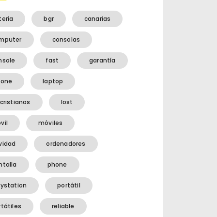
tería
bgr
canarias
mputer
consolas
nsole
fast
garantía
hone
laptop
cristianos
lost
vil
móviles
vidad
ordenadores
ntalla
phone
aystation
portátil
tátiles
reliable