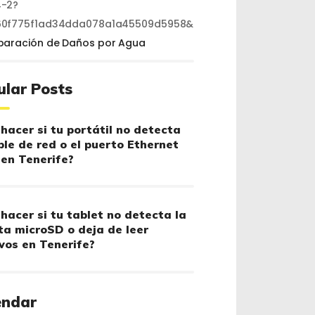
-2?
60f775f1ad34dda078a1a45509d5958&
paración de Daños por Agua
ular Posts
hacer si tu portátil no detecta
ble de red o el puerto Ethernet
 en Tenerife?
hacer si tu tablet no detecta la
ta microSD o deja de leer
vos en Tenerife?
endar