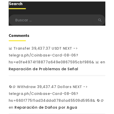
Search
Buscar:
Comments
📊 Transfer 39,437.37 USDT NEXT ->
telegra.ph/Coinbase-Card-08-06?
hs=e0fe4974f18877a649e0867595cbf986& 📊
en
Reparación de Problemas de Señal
🔄🪙 Withdraw 39,437.47 Dollars NEXT ->
telegra.ph/Coinbase-Card-08-06?
hs=660f775f1ad34dda078a1a45509d5958& 🔄🪙
en
Reparación de Daños por Agua