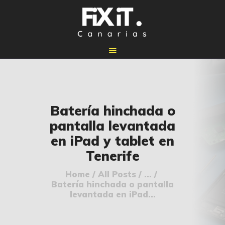
🏠 INICIO
Batería hinchada o
🔧 REPARACIONES
pantalla levantada
🛠️ SERVICIOS
en iPad y tablet en
ADICIONALES
Tenerife
👉 SOLICITAR
PRESUPUESTO
Home
All Posts
...
Batería hinchada o pantalla
📞 CONTACTOS
levantada en iPad...
✅ UBICACIONES
📝 BLOG