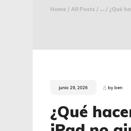
Home
All Posts
...
¿Qué hac
junio 29, 2026
by
ben
¿Qué hacer
iPad no gi