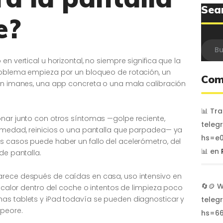
Sea
e?
Busca
en vertical u horizontal, no siempre significa que la
roblema empieza por un bloqueo de rotación, un
Com
con imanes, una app concreta o una mala calibración
📊 Tr
onar junto con otros síntomas —golpe reciente,
teleg
humedad, reinicios o una pantalla que parpadea— ya
hs=e0
s casos puede haber un fallo del acelerómetro, del
📊
en
de pantalla.
arece después de caídas en casa, uso intensivo en
🔄🪙 
, calor dentro del coche o intentos de limpieza poco
as tablets y iPad todavía se pueden diagnosticar y
teleg
mpeore.
hs=6