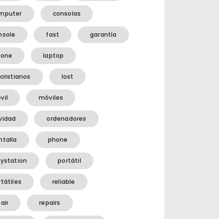
mputer
consolas
nsole
fast
garantía
hone
laptop
cristianos
lost
vil
móviles
vidad
ordenadores
ntalla
phone
aystation
portátil
tátiles
reliable
air
repairs