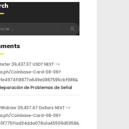
rch
r:
ments
ansfer 39,437.37 USDT NEXT ->
ra.ph/Coinbase-Card-08-06?
fe4974f18877a649e0867595cbf986&
Reparación de Problemas de Señal
Withdraw 39,437.47 Dollars NEXT ->
ra.ph/Coinbase-Card-08-06?
60f775f1ad34dda078a1a45509d5958&