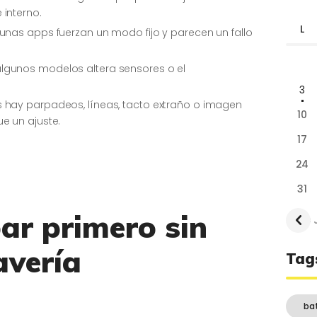
interno.
L
gunas apps fuerzan un modo fijo y parecen un fallo
algunos modelos altera sensores o el
3
s hay parpadeos, líneas, tacto extraño o imagen
10
e un ajuste.
17
24
31
r primero sin
« 
avería
Tag
ba