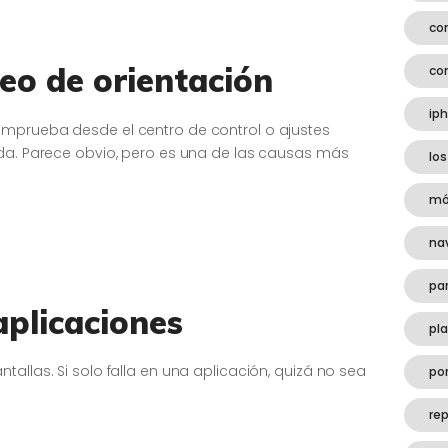
co
ueo de orientación
co
ip
omprueba desde el centro de control o ajustes
ada. Parece obvio, pero es una de las causas más
los
mó
na
pa
aplicaciones
pl
allas. Si solo falla en una aplicación, quizá no sea
por
rep