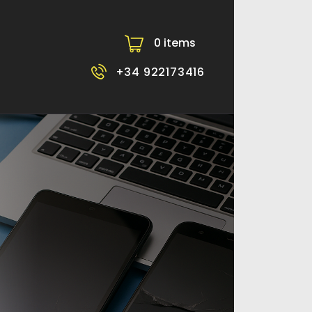
0 items
-
+34 922173416