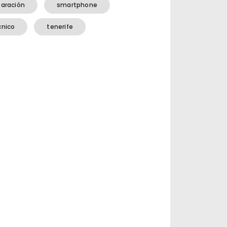
paración
smartphone
cnico
tenerife