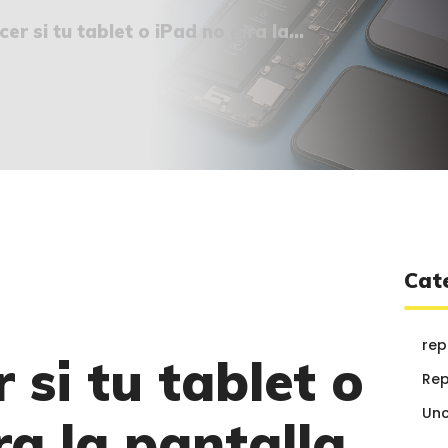
¿QUIÉNES SOMOS?
er si tu tablet o iPad no gira la...
🔒 POLÍTICA DE
PRIVACIDAD
Cat
rep
 si tu tablet o
Rep
Unc
ra la pantalla