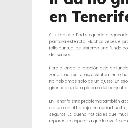
en Tenerif
Si tu tablet o iPad se queda bloqueado 
pantalla esté rota. Muchas veces el p
fallo puntual del sistema, una funda 
del sensor.
Pero cuando la rotación deja de funci
zonas táctiles raras, calentamiento, 
no hablamos solo de un ajuste. En eso
giroscopio, de la placa o del conjunto 
En Tenerife este problema también ap
clase o en el trabajo, humedad, salitre
seguros. La buena noticia es que much
reparar sin esperar a que la avería e