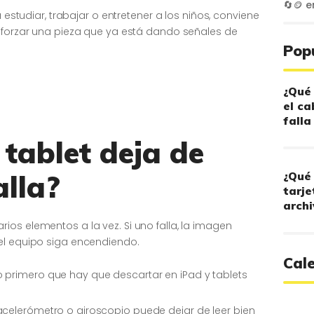
🔄🪙
e
a estudiar, trabajar o entretener a los niños, conviene
o forzar una pieza que ya está dando señales de
Pop
¿Qué 
el ca
falla
tablet deja de
alla?
¿Qué 
tarje
archi
os elementos a la vez. Si uno falla, la imagen
el equipo siga encendiendo.
Cal
lo primero que hay que descartar en iPad y tablets
 acelerómetro o giroscopio puede dejar de leer bien