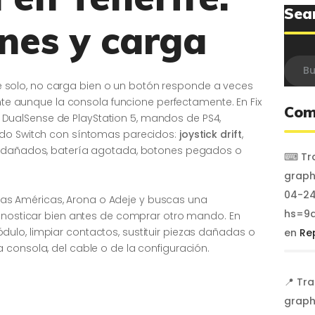
Sea
ones y carga
Busca
olo, no carga bien o un botón responde a veces
ante aunque la consola funcione perfectamente. En Fix
Com
ualSense de PlayStation 5, mandos de PS4,
ndo Switch con síntomas parecidos:
joystick drift
,
a dañados, batería agotada, botones pegados o
⌨ Tra
graph
04-24
s, Las Américas, Arona o Adeje y buscas una
hs=9a
agnosticar bien antes de comprar otro mando. En
lo, limpiar contactos, sustituir piezas dañadas o
en
Re
 consola, del cable o de la configuración.
📍 Tr
graph