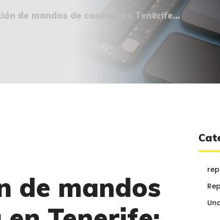
¿QUIÉNES SOMOS?
ión de mandos de consola en Tenerife...
🔒 POLÍTICA DE
PRIVACIDAD
Cat
rep
n de mandos
Rep
Unc
 en Tenerife: