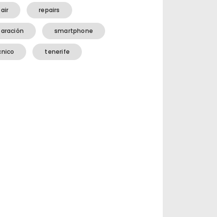
air
repairs
paración
smartphone
cnico
tenerife