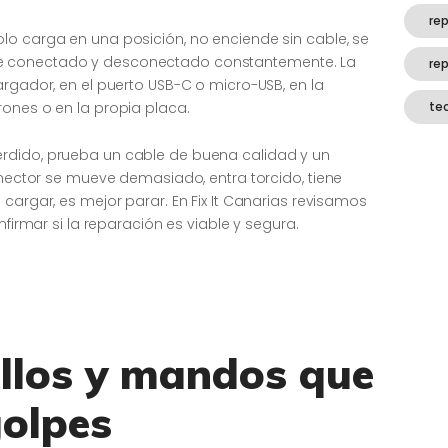
rep
lo carga en una posición, no enciende sin cable, se
e conectado y desconectado constantemente. La
re
argador, en el puerto USB-C o micro-USB, en la
rones o en la propia placa.
te
rdido, prueba un cable de buena calidad y un
conector se mueve demasiado, entra torcido, tiene
cargar, es mejor parar. En Fix It Canarias revisamos
nfirmar si la reparación es viable y segura.
illos y mandos que
golpes