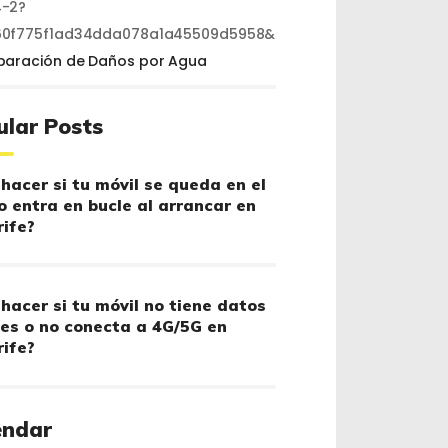
-2?
60f775f1ad34dda078a1a45509d5958&
paración de Daños por Agua
ular Posts
hacer si tu móvil se queda en el
o entra en bucle al arrancar en
ife?
hacer si tu móvil no tiene datos
es o no conecta a 4G/5G en
ife?
endar