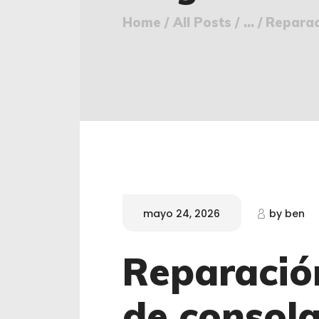
Home
All Posts
...
Reparac
mayo 24, 2026
by
ben
Reparació
de consola