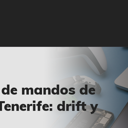
🏠 INICIO
🔧 REPARACIONES
🛠️ SERVICIOS
ADICIONALES
👉 SOLICITAR
PRESUPUESTO
📞 CONTACTOS
 de mandos de
✅ UBICACIONES
enerife: drift y
📝 BLOG