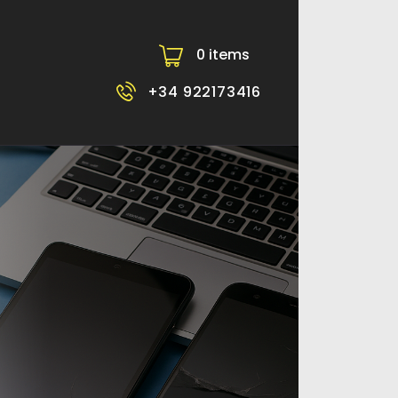
0 items
-
+34 922173416