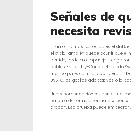
Señales de q
necesita revi
El síntoma más conocido es el
drift
: 
el stick. También puede ocurrir que e
partida, tarde en emparejar, tenga zon
dobles. En los Joy-Con de Nintendo Swi
mando parezca limpio por fuera. En Dua
USB-C, los gatillos adaptativos o la bat
Una recomendación prudente: si el ma
calienta de forma anormal o el conecto
probar”. Esa prueba puede empeorar un