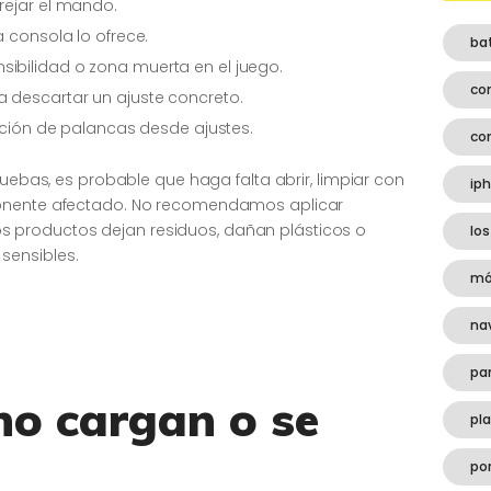
rejar el mando.
a consola lo ofrece.
ba
ibilidad o zona muerta en el juego.
co
 descartar un ajuste concreto.
ración de palancas desde ajustes.
co
ruebas, es probable que haga falta abrir, limpiar con
ip
ponente afectado. No recomendamos aplicar
gunos productos dejan residuos, dañan plásticos o
los
sensibles.
mó
na
pa
o cargan o se
pl
por