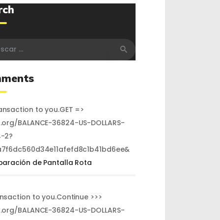
rch
r:
ments
nsaction to you.GET =>
.org/BALANCE-36824-US-DOLLARS-
-2?
7f6dc560d34e11afefd8c1b41bd6ee&
paración de Pantalla Rota
ansaction to you.Continue >>>
.org/BALANCE-36824-US-DOLLARS-