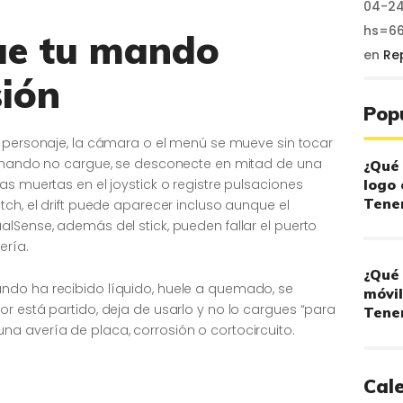
04-24
hs=6
ue tu mando
en
Re
sión
Pop
el personaje, la cámara o el menú se mueve sin tocar
l mando no cargue, se desconecte en mitad de una
¿Qué 
logo 
as muertas en el joystick o registre pulsaciones
Tener
tch, el drift puede aparecer incluso aunque el
lSense, además del stick, pueden fallar el puerto
ería.
¿Qué 
ndo ha recibido líquido, huele a quemado, se
móvil
r está partido, deja de usarlo y no lo cargues “para
Tener
a avería de placa, corrosión o cortocircuito.
Cal