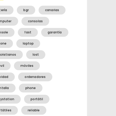
tería
bgr
canarias
mputer
consolas
nsole
fast
garantía
hone
laptop
cristianos
lost
vil
móviles
vidad
ordenadores
ntalla
phone
aystation
portátil
tátiles
reliable