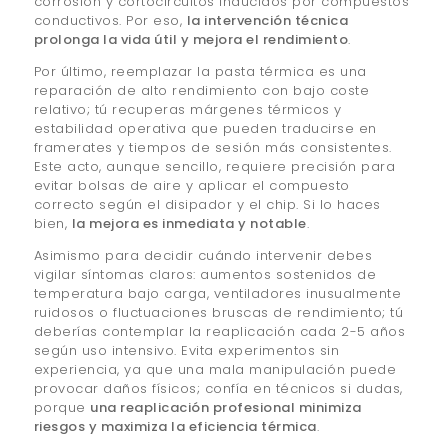
corrosión y cortocircuitos inducidos por compuestos
conductivos. Por eso,
la intervención técnica
prolonga la vida útil y mejora el rendimiento
.
Por último, reemplazar la pasta térmica es una
reparación de alto rendimiento con bajo coste
relativo; tú recuperas márgenes térmicos y
estabilidad operativa que pueden traducirse en
framerates y tiempos de sesión más consistentes.
Este acto, aunque sencillo, requiere precisión para
evitar bolsas de aire y aplicar el compuesto
correcto según el disipador y el chip. Si lo haces
bien,
la mejora es inmediata y notable
.
Asimismo para decidir cuándo intervenir debes
vigilar síntomas claros: aumentos sostenidos de
temperatura bajo carga, ventiladores inusualmente
ruidosos o fluctuaciones bruscas de rendimiento; tú
deberías contemplar la reaplicación cada 2-5 años
según uso intensivo. Evita experimentos sin
experiencia, ya que una mala manipulación puede
provocar daños físicos; confía en técnicos si dudas,
porque
una reaplicación profesional minimiza
riesgos y maximiza la eficiencia térmica
.