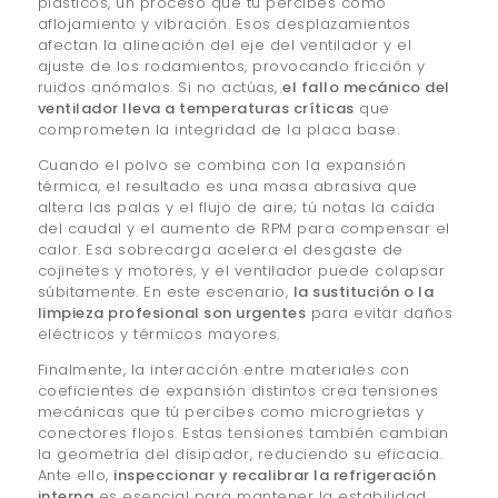
plásticos, un proceso que tú percibes como
aflojamiento y vibración. Esos desplazamientos
afectan la alineación del eje del ventilador y el
ajuste de los rodamientos, provocando fricción y
ruidos anómalos. Si no actúas,
el fallo mecánico del
ventilador lleva a temperaturas críticas
que
comprometen la integridad de la placa base.
Cuando el polvo se combina con la expansión
térmica, el resultado es una masa abrasiva que
altera las palas y el flujo de aire; tú notas la caída
del caudal y el aumento de RPM para compensar el
calor. Esa sobrecarga acelera el desgaste de
cojinetes y motores, y el ventilador puede colapsar
súbitamente. En este escenario,
la sustitución o la
limpieza profesional son urgentes
para evitar daños
eléctricos y térmicos mayores.
Finalmente, la interacción entre materiales con
coeficientes de expansión distintos crea tensiones
mecánicas que tú percibes como microgrietas y
conectores flojos. Estas tensiones también cambian
la geometría del disipador, reduciendo su eficacia.
Ante ello,
inspeccionar y recalibrar la refrigeración
interna
es esencial para mantener la estabilidad