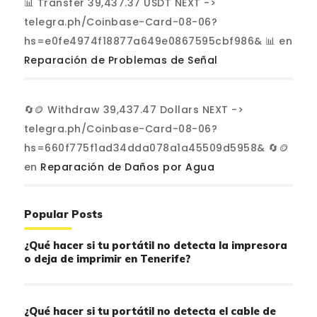
📊 Transfer 39,437.37 USDT NEXT ->
telegra.ph/Coinbase-Card-08-06?
hs=e0fe4974f18877a649e0867595cbf986& 📊
en
Reparación de Problemas de Señal
🔄🪙 Withdraw 39,437.47 Dollars NEXT ->
telegra.ph/Coinbase-Card-08-06?
hs=660f775f1ad34dda078a1a45509d5958& 🔄🪙
en
Reparación de Daños por Agua
Popular Posts
¿Qué hacer si tu portátil no detecta la impresora
o deja de imprimir en Tenerife?
¿Qué hacer si tu portátil no detecta el cable de