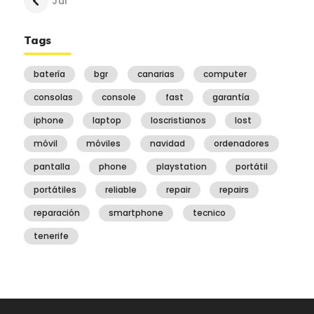
« Jul
Tags
batería
bgr
canarias
computer
consolas
console
fast
garantía
iphone
laptop
loscristianos
lost
móvil
móviles
navidad
ordenadores
pantalla
phone
playstation
portátil
portátiles
reliable
repair
repairs
reparación
smartphone
tecnico
tenerife