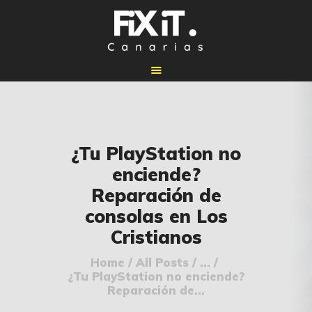
🏠 INICIO
¿Tu PlayStation no
🔧 REPARACIONES
enciende?
🛠️ SERVICIOS
Reparación de
ADICIONALES
consolas en Los
👉 SOLICITAR
Cristianos
PRESUPUESTO
📞 CONTACTOS
Home
All Posts
...
¿Tu PlayStation no enciende?
✅ UBICACIONES
Reparación de...
📝 BLOG