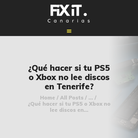
🏠 INICIO
¿Qué hacer si tu PS5
🔧 REPARACIONES
o Xbox no lee discos
🛠️ SERVICIOS
en Tenerife?
ADICIONALES
👉 SOLICITAR
Home
All Posts
...
¿Qué hacer si tu PS5 o Xbox no
PRESUPUESTO
lee discos en...
📞 CONTACTOS
✅ UBICACIONES
📝 BLOG