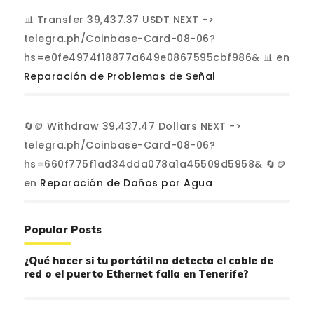
📊 Transfer 39,437.37 USDT NEXT ->
telegra.ph/Coinbase-Card-08-06?
hs=e0fe4974f18877a649e0867595cbf986& 📊
en
Reparación de Problemas de Señal
🔄🪙 Withdraw 39,437.47 Dollars NEXT ->
telegra.ph/Coinbase-Card-08-06?
hs=660f775f1ad34dda078a1a45509d5958& 🔄🪙
en
Reparación de Daños por Agua
Popular Posts
¿Qué hacer si tu portátil no detecta el cable de
red o el puerto Ethernet falla en Tenerife?