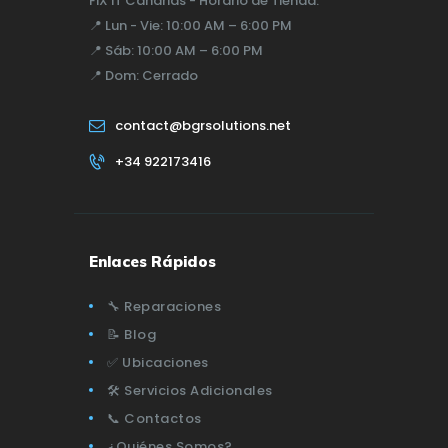
FiX iT Canarias - Horario de Tienda:
📍
Lun - Vie:
10:00 AM – 6:00 PM
📍
Sáb:
10:00 AM – 6:00 PM
📍
Dom:
Cerrado
contact@bgrsolutions.net
+34 922173416
Enlaces Rápidos
🔧 Reparaciones
📝 Blog
✅ Ubicaciones
🛠️ Servicios Adicionales
📞 Contactos
¿Quiénes Somos?