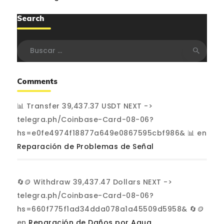
Search
Buscar:
Comments
📊 Transfer 39,437.37 USDT NEXT ->
telegra.ph/Coinbase-Card-08-06?
hs=e0fe4974f18877a649e0867595cbf986& 📊
en
Reparación de Problemas de Señal
🔄🪙 Withdraw 39,437.47 Dollars NEXT ->
telegra.ph/Coinbase-Card-08-06?
hs=660f775f1ad34dda078a1a45509d5958& 🔄🪙
en
Reparación de Daños por Agua