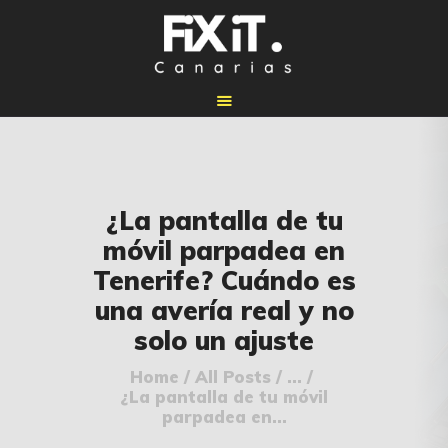
🏠 INICIO
¿La pantalla de tu
🔧 REPARACIONES
móvil parpadea en
🛠️ SERVICIOS
Tenerife? Cuándo es
ADICIONALES
una avería real y no
👉 SOLICITAR
solo un ajuste
PRESUPUESTO
📞 CONTACTOS
Home
All Posts
...
¿La pantalla de tu móvil
✅ UBICACIONES
parpadea en...
📝 BLOG