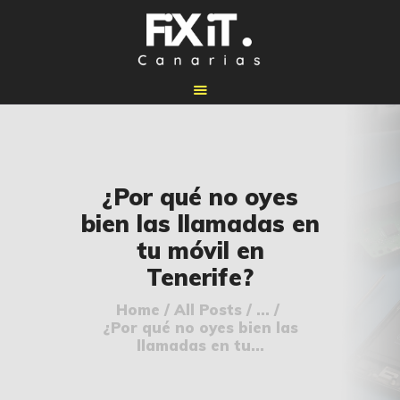
🏠 INICIO
¿Por qué no oyes
🔧 REPARACIONES
bien las llamadas en
🛠️ SERVICIOS
tu móvil en
ADICIONALES
Tenerife?
👉 SOLICITAR
PRESUPUESTO
Home
All Posts
...
¿Por qué no oyes bien las
📞 CONTACTOS
llamadas en tu...
✅ UBICACIONES
📝 BLOG