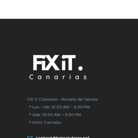
FiX iT Canarias - Horario de Tienda:
📍
Lun - Vie:
10:00 AM – 6:00 PM
📍
Sáb:
10:00 AM – 6:00 PM
📍
Dom:
Cerrado
contact@bgrsolutions.net