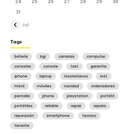
24
25
26
27
28
29
30
31
« Jul
Tags
batería
bgr
canarias
computer
consolas
console
fast
garantía
iphone
laptop
loscristianos
lost
móvil
móviles
navidad
ordenadores
pantalla
phone
playstation
portátil
portátiles
reliable
repair
repairs
reparación
smartphone
tecnico
tenerife