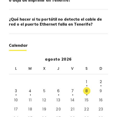
o deja de imprimir en Tenerife?
¿Qué hacer si tu portátil no detecta el cable de
red o el puerto Ethernet falla en Tenerife?
Calendar
agosto 2026
L
M
X
J
V
S
D
1
2
3
4
5
6
7
8
9
10
11
12
13
14
15
16
17
18
19
20
21
22
23