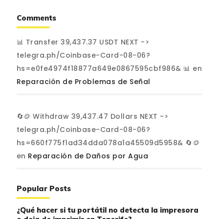
Comments
📊 Transfer 39,437.37 USDT NEXT ->
telegra.ph/Coinbase-Card-08-06?
hs=e0fe4974f18877a649e0867595cbf986& 📊
en
Reparación de Problemas de Señal
🔄🪙 Withdraw 39,437.47 Dollars NEXT ->
telegra.ph/Coinbase-Card-08-06?
hs=660f775f1ad34dda078a1a45509d5958& 🔄🪙
en
Reparación de Daños por Agua
Popular Posts
¿Qué hacer si tu portátil no detecta la impresora