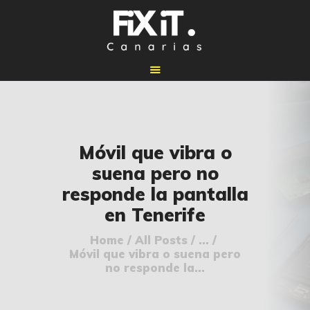
🏠 INICIO
Móvil que vibra o
🔧 REPARACIONES
suena pero no
🛠️ SERVICIOS
responde la pantalla
ADICIONALES
en Tenerife
👉 SOLICITAR
PRESUPUESTO
Home
All Posts
...
Móvil que vibra o suena pero
📞 CONTACTOS
no responde la...
✅ UBICACIONES
📝 BLOG