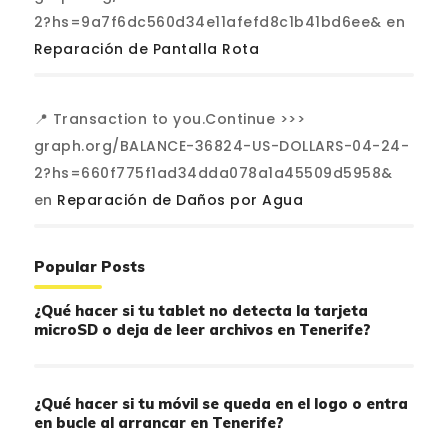
2?hs=9a7f6dc560d34e11afefd8c1b41bd6ee&
en
Reparación de Pantalla Rota
📍 Transaction to you.Continue >>>
graph.org/BALANCE-36824-US-DOLLARS-04-24-
2?hs=660f775f1ad34dda078a1a45509d5958&
en
Reparación de Daños por Agua
Popular Posts
¿Qué hacer si tu tablet no detecta la tarjeta
microSD o deja de leer archivos en Tenerife?
¿Qué hacer si tu móvil se queda en el logo o entra
en bucle al arrancar en Tenerife?