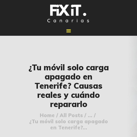
🏠 INICIO
¿Tu móvil solo carga
🔧 REPARACIONES
apagado en
🛠️ SERVICIOS
Tenerife? Causas
ADICIONALES
reales y cuándo
👉 SOLICITAR
repararlo
PRESUPUESTO
📞 CONTACTOS
Home
All Posts
...
¿Tu móvil solo carga apagado
✅ UBICACIONES
en Tenerife?...
📝 BLOG