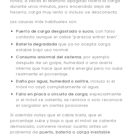
fondo, a veces el teléfono apagado tolera la carga
durante unos minutos, pero encendido deja de
hacerlo, carga muy lento o incluso se desconecta.
Las causas más habituales son:
Puerto de carga desgastado o sucio
, con falso
contacto aunque el cable “parezca entrar bien”.
Batería degradada
que ya no acepta carga
estable bajo uso normal.
Consumo anormal del sistema
, por ejemplo
después de un golpe, humedad o una avería
interna que hace que entre energía pero no suba
realmente el porcentaje.
Daño por agua, humedad o salitre
, incluso si el
móvil no cayó completamente al agua.
Fallo en placa o circuito de carga
, especialmente
si el móvil se calienta, se reinicia o solo reconoce
el cargador en ciertas posiciones.
Si además notas que el cable baila, que el
porcentaje sube y baja o que el móvil se calienta
demasiado, conviene revisar cuanto antes un
problema de
puerto, batería o carga inestable
.