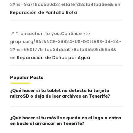
2?hs=9a7f6dc560d34e11afefd8c1b41bd6ee&
en
Reparación de Pantalla Rota
📍 Transaction to you.Continue >>>
graph.org/BALANCE-36824-US-DOLLARS-04-24-
2?hs=660f775f1ad34dda078a1a45509d5958&
en
Reparación de Daños por Agua
Popular Posts
¿Qué hacer si tu tablet no detecta la tarjeta
microSD o deja de leer archivos en Tenerife?
¿Qué hacer si tu móvil se queda en el logo o entra
en bucle al arrancar en Tenerife?