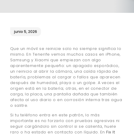
¿QUIÉNES SOMOS?
🔒 POLÍTICA DE
PRIVACIDAD
junio 5, 2026
Que un móvil se reinicie solo no siempre significa lo
mismo. En Tenerife vemos muchos casos en iPhone,
Samsung y Xiaomi que empiezan con algo
aparentemente pequeño: un apagado esporádico,
un reinicio al abrir la cámara, una caída rápida de
batería, problemas al cargar o fallos que aparecen
después de humedad, playa o un golpe. A veces el
origen está en la batería; otras, en el conector de
carga, la placa, una pantalla dañada que también
afecta al uso diario o en corrosión interna tras agua
o salitre.
Si tu teléfono entra en este patrón, lo más
importante es no forzarlo con pruebas agresivas ni
seguir cargándolo sin control si se calienta, huele
raro o ha estado en contacto con líquido. En
Fix It