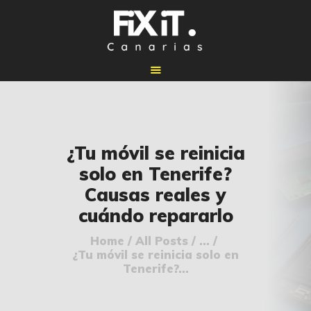
🏠 INICIO
¿Tu móvil se reinicia
🔧 REPARACIONES
solo en Tenerife?
🛠️ SERVICIOS
Causas reales y
ADICIONALES
cuándo repararlo
👉 SOLICITAR
PRESUPUESTO
Home
All Posts
...
¿Tu móvil se reinicia solo en
📞 CONTACTOS
Tenerife?...
✅ UBICACIONES
📝 BLOG