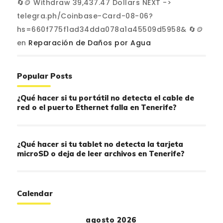
🔄🪙 Withdraw 39,437.47 Dollars NEXT ->
telegra.ph/Coinbase-Card-08-06?
hs=660f775f1ad34dda078a1a45509d5958& 🔄🪙
en
Reparación de Daños por Agua
Popular Posts
¿Qué hacer si tu portátil no detecta el cable de
red o el puerto Ethernet falla en Tenerife?
¿Qué hacer si tu tablet no detecta la tarjeta
microSD o deja de leer archivos en Tenerife?
Calendar
agosto 2026