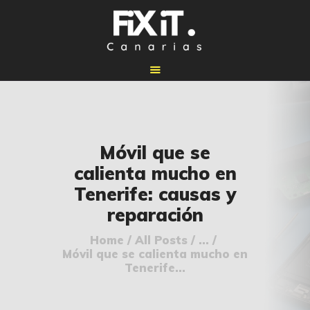
🏠 INICIO
Móvil que se
🔧 REPARACIONES
calienta mucho en
🛠️ SERVICIOS
Tenerife: causas y
ADICIONALES
reparación
👉 SOLICITAR
PRESUPUESTO
Home
All Posts
...
Móvil que se calienta mucho en
📞 CONTACTOS
Tenerife...
✅ UBICACIONES
📝 BLOG