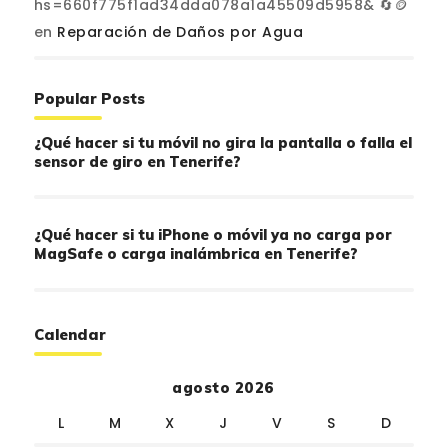
hs=660f775f1ad34dda078a1a45509d5958& 🔄🪙
en
Reparación de Daños por Agua
Popular Posts
¿Qué hacer si tu móvil no gira la pantalla o falla el
sensor de giro en Tenerife?
¿Qué hacer si tu iPhone o móvil ya no carga por
MagSafe o carga inalámbrica en Tenerife?
Calendar
agosto 2026
L
M
X
J
V
S
D