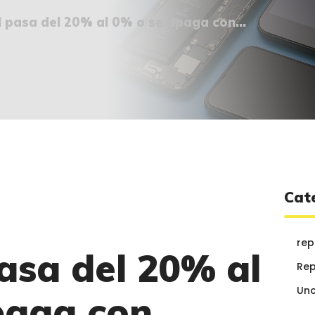
¿QUIÉNES SOMOS?
l pasa del 20% al 0% o se apaga con...
🔒 POLÍTICA DE
PRIVACIDAD
Cat
rep
asa del 20% al
Rep
Unc
paga con