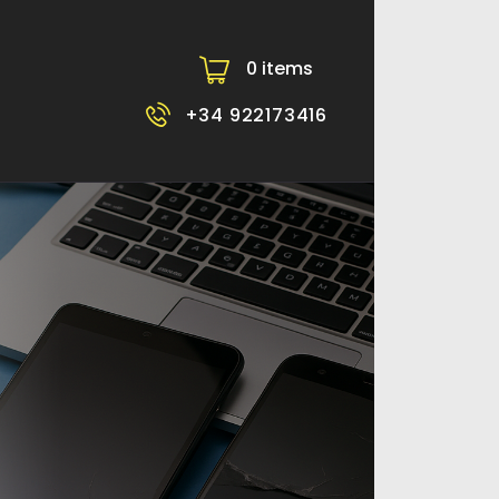
0 items
-
+34 922173416