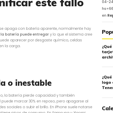
ificar este fallo
04-24
hs=6
en
Re
o se apaga con batería aparente, normalmente hay
Pop
 la batería puede entregar
y lo que el sistema cree
puede aparecer por desgaste químico, celdas
en la carga.
¿Qué 
tarje
archi
¿Qué 
a o inestable
logo 
Tener
po, la batería pierde capacidad y también
vil puede marcar 30% en reposo, pero apagarse al
es sociales o subir el brillo. En iPhone suele notarse
Cal
ostiene picos de consumo. En Samsung y Xiaomi