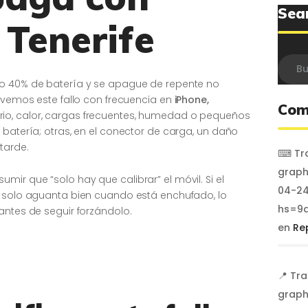
Sea
 Tenerife
Busca
so 40% de batería y se apague de repente no
e vemos este fallo con frecuencia en
iPhone,
Com
io, calor, cargas frecuentes, humedad o pequeños
 batería; otras, en el conector de carga, un daño
tarde.
⌨ Tra
graph
r que “solo hay que calibrar” el móvil. Si el
04-24
o solo aguanta bien cuando está enchufado, lo
hs=9a
antes de seguir forzándolo.
en
Re
📍 Tr
graph