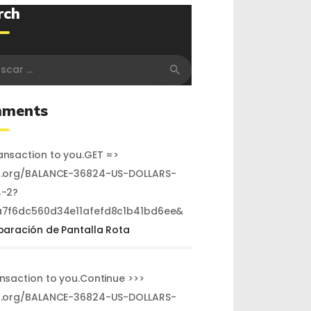
rch
r:
ments
nsaction to you.GET =>
.org/BALANCE-36824-US-DOLLARS-
-2?
7f6dc560d34e11afefd8c1b41bd6ee&
paración de Pantalla Rota
ansaction to you.Continue >>>
.org/BALANCE-36824-US-DOLLARS-