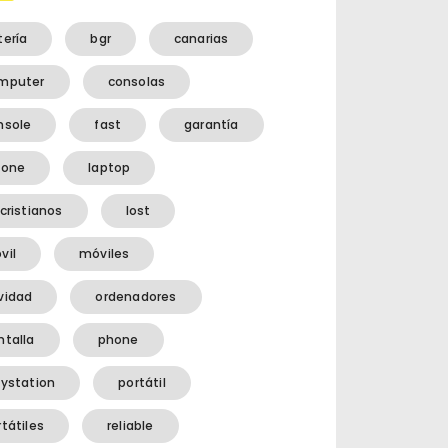
tería
bgr
canarias
mputer
consolas
nsole
fast
garantía
hone
laptop
cristianos
lost
vil
móviles
vidad
ordenadores
ntalla
phone
aystation
portátil
tátiles
reliable