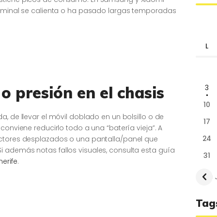
erminal se calienta o ha pasado largas temporadas
L
o presión en el chasis
3
10
, de llevar el móvil doblado en un bolsillo o de
17
conviene reducirlo todo a una “batería vieja”. A
24
ectores desplazados o una pantalla/panel que
 además notas fallos visuales, consulta esta guía
31
erife
.
« 
Tag