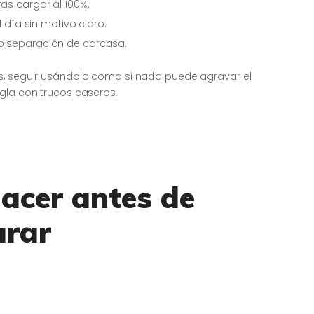
as cargar al 100%.
l día sin motivo claro.
 o separación de carcasa.
es, seguir usándolo como si nada puede agravar el
egla con trucos caseros.
acer antes de
arar