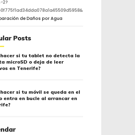
-2?
60f775f1ad34dda078a1a45509d5958&
paración de Daños por Agua
ular Posts
hacer si tu tablet no detecta la
ta microSD o deja de leer
vos en Tenerife?
hacer si tu móvil se queda en el
o entra en bucle al arrancar en
ife?
endar