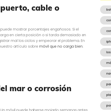
 puerto, cable o
ba
co
puede mostrar porcentajes engañosos. Si el
co
 carga en cierta posición o si tarda demasiado en
egistrar mal los ciclos y empeorar el problema. En
ip
nuestro artículo sobre
móvil que no carga bien:
los
mó
na
pa
l mar o corrosión
pl
por
o. Un móvil puede haberse mojado semanas antes