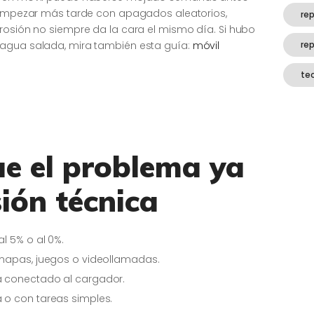
y empezar más tarde con apagados aleatorios,
rep
rrosión no siempre da la cara el mismo día. Si hubo
 agua salada, mira también esta guía:
móvil
re
te
ue el problema ya
sión técnica
l 5% o al 0%.
 mapas, juegos o videollamadas.
á conectado al cargador.
 o con tareas simples.