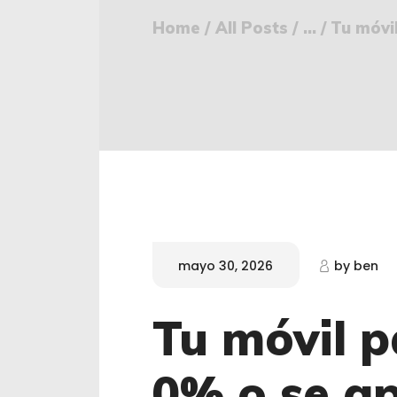
Home
All Posts
...
Tu móvi
mayo 30, 2026
by
ben
Tu móvil p
0% o se a