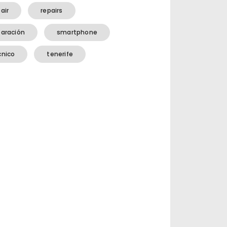
air
repairs
paración
smartphone
cnico
tenerife