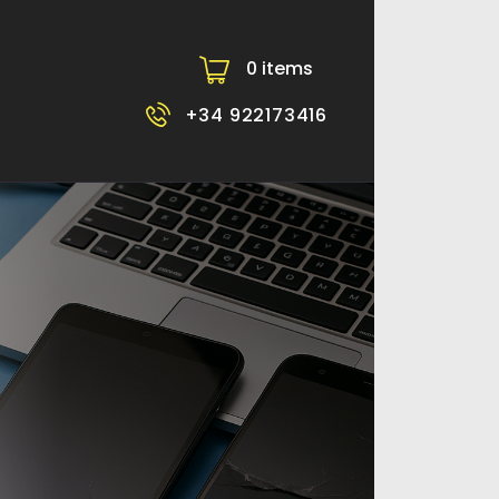
0 items
-
+34 922173416