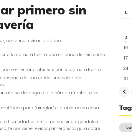
r primero sin
L
avería
3
z, conviene revisar lo básico:
10
or o la cámara frontal con un paño de microfibra
17
24
cubre el lector o interfiere con la cámara frontal.
to después de una caída, una salida de
31
via.
« 
la pantalla se despega o si la cámara frontal se ve
Tag
s metálicas para “arreglar” el problema en casa.
ua o humedad, es mejor no seguir cargándolo ni
ba
caso, te conviene revisar primero esta guía sobre