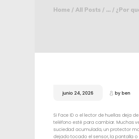
Home
All Posts
...
¿Por qué
junio 24, 2026
by
ben
Si Face ID o el lector de huellas deja d
teléfono esté para cambiar. Muchas v
suciedad acumulada, un protector mal
dejado tocado el sensor, la pantalla o