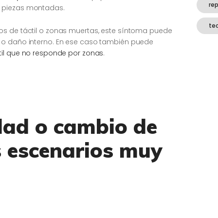
re
s piezas montadas.
te
os de táctil o zonas muertas, este síntoma puede
 o daño interno. En ese caso también puede
til que no responde por zonas
.
dad o cambio de
s escenarios muy