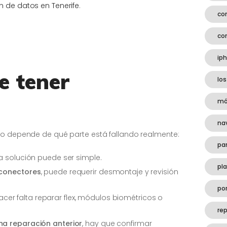
 de datos en Tenerife
.
co
co
ip
e tener
los
mó
na
ro depende de qué parte está fallando realmente:
pa
 la solución puede ser simple.
pl
 conectores
, puede requerir desmontaje y revisión
por
acer falta reparar flex, módulos biométricos o
rep
na reparación anterior
, hay que confirmar