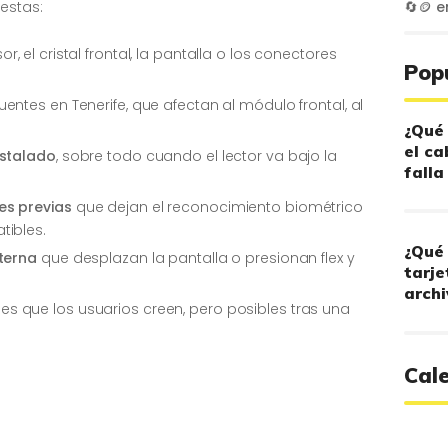
estas:
🔄🪙
e
, el cristal frontal, la pantalla o los conectores
Pop
uentes en Tenerife, que afectan al módulo frontal, al
¿Qué 
el ca
nstalado
, sobre todo cuando el lector va bajo la
falla
es previas
que dejan el reconocimiento biométrico
tibles.
¿Qué 
terna
que desplazan la pantalla o presionan flex y
tarje
archi
s que los usuarios creen, pero posibles tras una
Cal