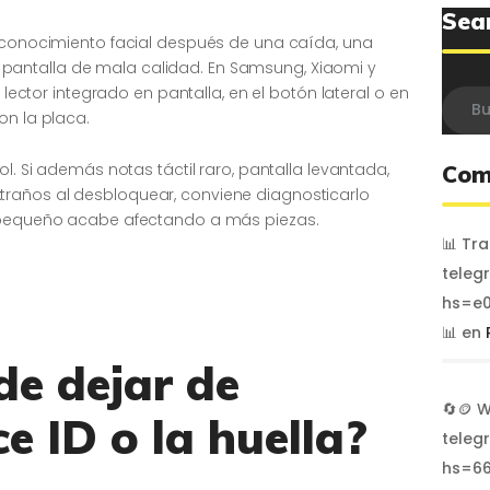
Sea
reconocimiento facial después de una caída, una
antalla de mala calidad. En Samsung, Xiaomi y
l lector integrado en pantalla, en el botón lateral o en
Busca
on la placa.
ol. Si además notas táctil raro, pantalla levantada,
Com
raños al desbloquear, conviene diagnosticarlo
o pequeño acabe afectando a más piezas.
📊 Tr
teleg
hs=e0
📊
en
de dejar de
🔄🪙 
e ID o la huella?
teleg
hs=6