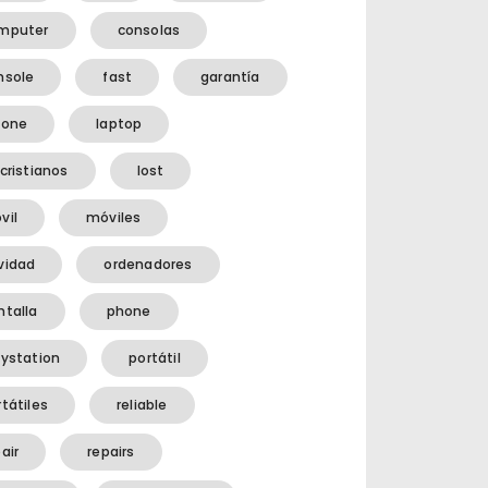
mputer
consolas
nsole
fast
garantía
hone
laptop
cristianos
lost
vil
móviles
vidad
ordenadores
ntalla
phone
aystation
portátil
tátiles
reliable
air
repairs