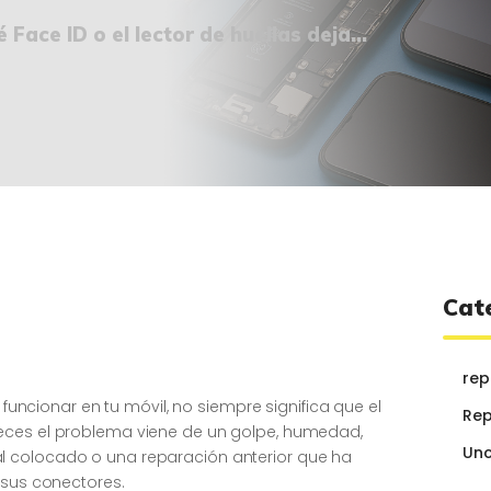
¿QUIÉNES SOMOS?
 Face ID o el lector de huellas deja...
🔒 POLÍTICA DE
PRIVACIDAD
Cat
rep
e funcionar en tu móvil, no siempre significa que el
Rep
eces el problema viene de un golpe, humedad,
Unc
 colocado o una reparación anterior que ha
 sus conectores.