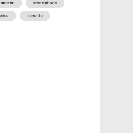
paración
smartphone
cnico
tenerife