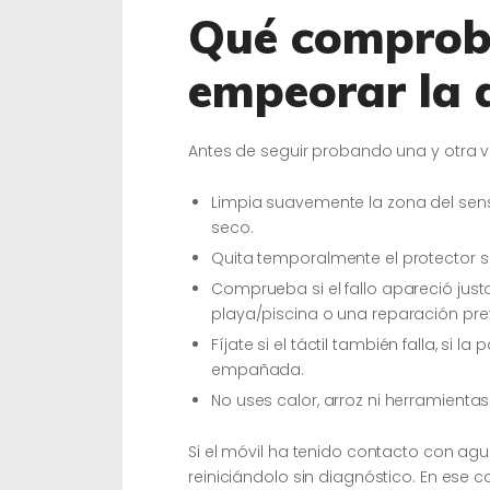
Qué comproba
empeorar la 
Antes de seguir probando una y otra ve
Limpia suavemente la zona del sens
seco.
Quita temporalmente el protector si 
Comprueba si el fallo apareció jus
playa/piscina o una reparación pre
Fíjate si el táctil también falla, si 
empañada.
No uses calor, arroz ni herramienta
Si el móvil ha tenido contacto con ag
reiniciándolo sin diagnóstico. En ese 