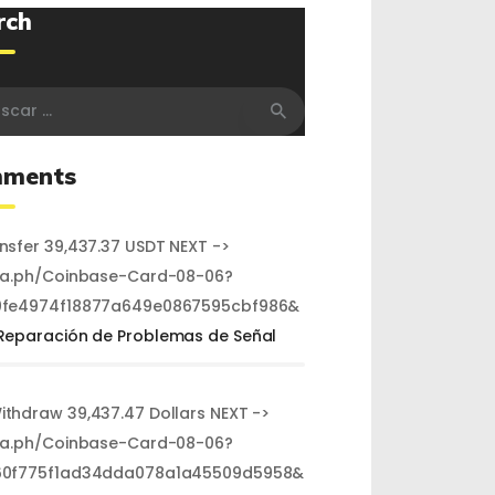
rch
r:
ments
ansfer 39,437.37 USDT NEXT ->
ra.ph/Coinbase-Card-08-06?
fe4974f18877a649e0867595cbf986&
Reparación de Problemas de Señal
Withdraw 39,437.47 Dollars NEXT ->
ra.ph/Coinbase-Card-08-06?
60f775f1ad34dda078a1a45509d5958&