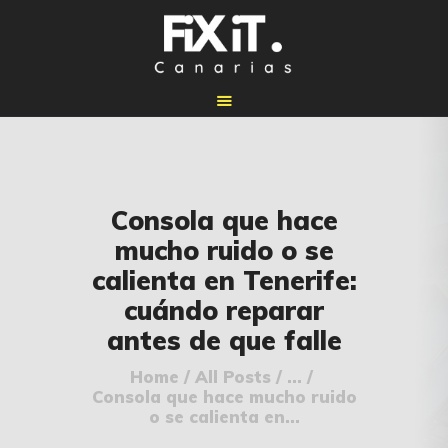
🏠 INICIO
Consola que hace
🔧 REPARACIONES
mucho ruido o se
🛠️ SERVICIOS
calienta en Tenerife:
ADICIONALES
cuándo reparar
👉 SOLICITAR
antes de que falle
PRESUPUESTO
📞 CONTACTOS
Home
All Posts
...
Consola que hace mucho ruido
✅ UBICACIONES
o se calienta en...
📝 BLOG