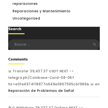
reparaciones
Reparaciones y Mantenimiento
Uncategorized
Search
Buscar:
Comments
📊 Transfer 39,437.37 USDT NEXT ->
telegra.ph/Coinbase-Card-08-06?
hs=e0fe4974f18877a649e0867595cbf986& 📊
en
Reparación de Problemas de Señal
🔄🪙 Withdraw 39,437.47 Dollars NEXT ->