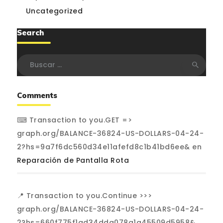
Uncategorized
Search
Buscar:
Comments
⌨ Transaction to you.GET =>
graph.org/BALANCE-36824-US-DOLLARS-04-24-
2?hs=9a7f6dc560d34e11afefd8c1b41bd6ee&
en
Reparación de Pantalla Rota
📍 Transaction to you.Continue >>>
graph.org/BALANCE-36824-US-DOLLARS-04-24-
2?hs=660f775f1ad34dda078a1a45509d5958&