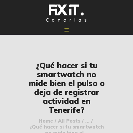
🏠 INICIO
¿Qué hacer si tu
🔧 REPARACIONES
smartwatch no
🛠️ SERVICIOS
mide bien el pulso o
ADICIONALES
deja de registrar
👉 SOLICITAR
actividad en
PRESUPUESTO
Tenerife?
📞 CONTACTOS
Home
All Posts
...
✅ UBICACIONES
¿Qué hacer si tu smartwatch
📝 BLOG
no mide bien el...