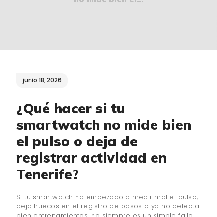
¿QUIÉNES SOMOS?
🔒 POLÍTICA DE
PRIVACIDAD
junio 18, 2026
¿Qué hacer si tu
smartwatch no mide bien
el pulso o deja de
registrar actividad en
Tenerife?
Si tu smartwatch ha empezado a medir mal el pulso,
deja huecos en el registro de pasos o ya no detecta
bien entrenamientos, no siempre es un simple fallo