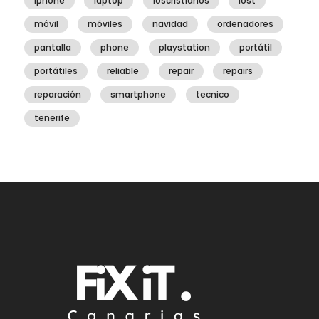
iphone
laptop
loscristianos
lost
móvil
móviles
navidad
ordenadores
pantalla
phone
playstation
portátil
portátiles
reliable
repair
repairs
reparación
smartphone
tecnico
tenerife