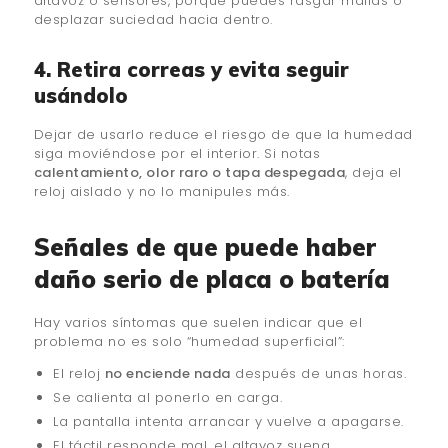
altavoz o sensores, porque puedes rasgar mallas o
desplazar suciedad hacia dentro.
4. Retira correas y evita seguir
usándolo
Dejar de usarlo reduce el riesgo de que la humedad
siga moviéndose por el interior. Si notas
calentamiento, olor raro o tapa despegada
, deja el
reloj aislado y no lo manipules más.
Señales de que puede haber
daño serio de placa o batería
Hay varios síntomas que suelen indicar que el
problema no es solo “humedad superficial”:
El reloj
no enciende nada
después de unas horas.
Se calienta al ponerlo en carga.
La pantalla intenta arrancar y vuelve a apagarse.
El táctil responde mal, el altavoz suena