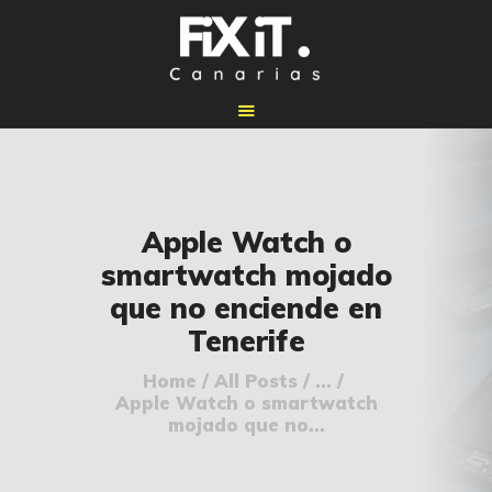
🏠 INICIO
Apple Watch o
🔧 REPARACIONES
smartwatch mojado
🛠️ SERVICIOS
que no enciende en
ADICIONALES
Tenerife
👉 SOLICITAR
PRESUPUESTO
Home
All Posts
...
Apple Watch o smartwatch
📞 CONTACTOS
mojado que no...
✅ UBICACIONES
📝 BLOG