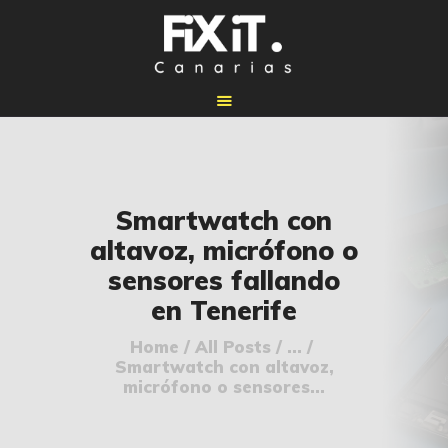
🏠 INICIO
Smartwatch con
🔧 REPARACIONES
altavoz, micrófono o
🛠️ SERVICIOS
sensores fallando
ADICIONALES
en Tenerife
👉 SOLICITAR
PRESUPUESTO
Home
All Posts
...
Smartwatch con altavoz,
📞 CONTACTOS
micrófono o sensores...
✅ UBICACIONES
📝 BLOG