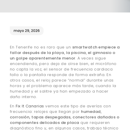
¿QUIÉNES SOMOS?
🔒 POLÍTICA DE
PRIVACIDAD
mayo 29, 2026
En Tenerife no es raro que un
smartwatch empiece a
fallar después de la playa, la piscina, el gimnasio o
un golpe aparentemente menor
. A veces sigue
encendiendo, pero deja de oírse bien, el micrófono
no capta la voz, el sensor de frecuencia cardiaca
falla o la pantalla responde de forma extraña. En
otros casos, el reloj parece “normal” durante unas
horas y el problema aparece más tarde, cuando la
humedad y el salitre ya han empezado a hacer
daño interno.
En
Fix It Canarias
vemos este tipo de averías con
frecuencia: relojes que llegan por
humedad,
corrosión, tapas despegadas, conectores dañados o
componentes delicados de placa
que requieren
diagnóstico fino y, en algunos casos, trabajo técnico