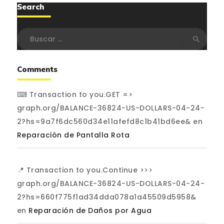
Search
Buscar:
Comments
⌨ Transaction to you.GET =>
graph.org/BALANCE-36824-US-DOLLARS-04-24-
2?hs=9a7f6dc560d34e11afefd8c1b41bd6ee&
en
Reparación de Pantalla Rota
📍 Transaction to you.Continue >>>
graph.org/BALANCE-36824-US-DOLLARS-04-24-
2?hs=660f775f1ad34dda078a1a45509d5958&
en
Reparación de Daños por Agua