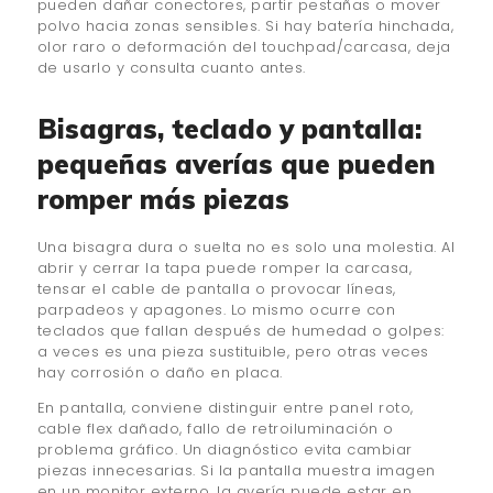
pueden dañar conectores, partir pestañas o mover
polvo hacia zonas sensibles. Si hay batería hinchada,
olor raro o deformación del touchpad/carcasa, deja
de usarlo y consulta cuanto antes.
Bisagras, teclado y pantalla:
pequeñas averías que pueden
romper más piezas
Una bisagra dura o suelta no es solo una molestia. Al
abrir y cerrar la tapa puede romper la carcasa,
tensar el cable de pantalla o provocar líneas,
parpadeos y apagones. Lo mismo ocurre con
teclados que fallan después de humedad o golpes:
a veces es una pieza sustituible, pero otras veces
hay corrosión o daño en placa.
En pantalla, conviene distinguir entre panel roto,
cable flex dañado, fallo de retroiluminación o
problema gráfico. Un diagnóstico evita cambiar
piezas innecesarias. Si la pantalla muestra imagen
en un monitor externo, la avería puede estar en