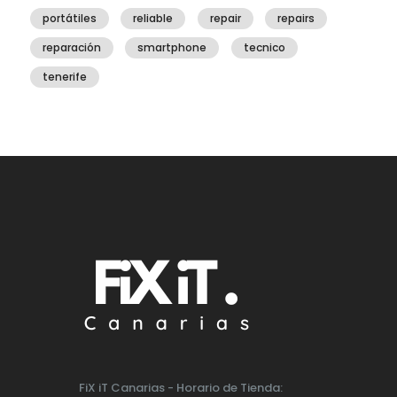
portátiles
reliable
repair
repairs
reparación
smartphone
tecnico
tenerife
FiX iT Canarias - Horario de Tienda: