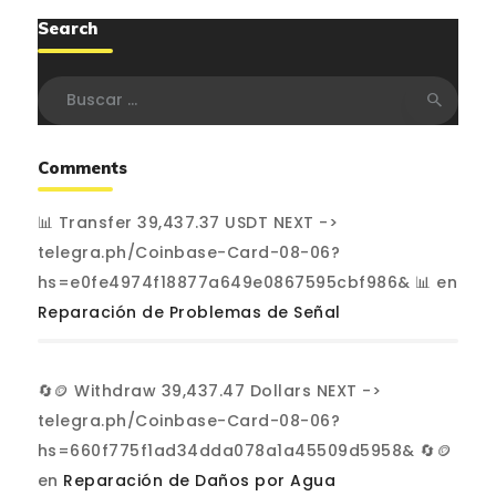
Search
Buscar:
Comments
📊 Transfer 39,437.37 USDT NEXT ->
telegra.ph/Coinbase-Card-08-06?
hs=e0fe4974f18877a649e0867595cbf986& 📊
en
Reparación de Problemas de Señal
🔄🪙 Withdraw 39,437.47 Dollars NEXT ->
telegra.ph/Coinbase-Card-08-06?
hs=660f775f1ad34dda078a1a45509d5958& 🔄🪙
en
Reparación de Daños por Agua