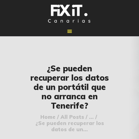
🏠 INICIO
¿Se pueden
🔧 REPARACIONES
recuperar los datos
🛠️ SERVICIOS
de un portátil que
ADICIONALES
no arranca en
👉 SOLICITAR
Tenerife?
PRESUPUESTO
📞 CONTACTOS
Home
All Posts
...
¿Se pueden recuperar los
✅ UBICACIONES
datos de un...
📝 BLOG