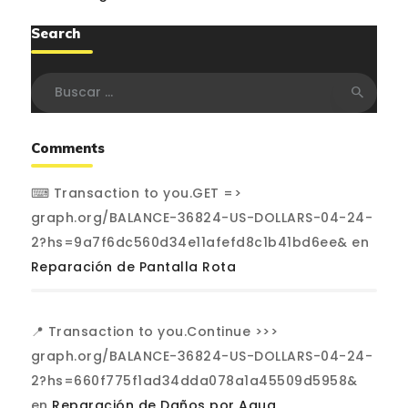
Search
Buscar:
Comments
⌨ Transaction to you.GET =>
graph.org/BALANCE-36824-US-DOLLARS-04-24-
2?hs=9a7f6dc560d34e11afefd8c1b41bd6ee&
en
Reparación de Pantalla Rota
📍 Transaction to you.Continue >>>
graph.org/BALANCE-36824-US-DOLLARS-04-24-
2?hs=660f775f1ad34dda078a1a45509d5958&
en
Reparación de Daños por Agua