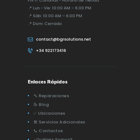
FiX iT Canarias - Horario de Tienda:
📍
Lun - Vie:
10:00 AM – 6:00 PM
📍
Sáb:
10:00 AM – 6:00 PM
📍
Dom:
Cerrado
contact@bgrsolutions.net
+34 922173416
Enlaces Rápidos
🔧 Reparaciones
📝 Blog
✅ Ubicaciones
🛠️ Servicios Adicionales
📞 Contactos
¿Quiénes Somos?