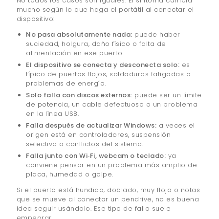
No todos los casos son iguales. El síntoma cambia
mucho según lo que haga el portátil al conectar el
dispositivo:
No pasa absolutamente nada:
puede haber
suciedad, holgura, daño físico o falta de
alimentación en ese puerto.
El dispositivo se conecta y desconecta solo:
es
típico de puertos flojos, soldaduras fatigadas o
problemas de energía.
Solo falla con discos externos:
puede ser un límite
de potencia, un cable defectuoso o un problema
en la línea USB.
Falla después de actualizar Windows:
a veces el
origen está en controladores, suspensión
selectiva o conflictos del sistema.
Falla junto con Wi‑Fi, webcam o teclado:
ya
conviene pensar en un problema más amplio de
placa, humedad o golpe.
Si el puerto está hundido, doblado, muy flojo o notas
que se mueve al conectar un pendrive, no es buena
idea seguir usándolo. Ese tipo de fallo suele
empeorar.