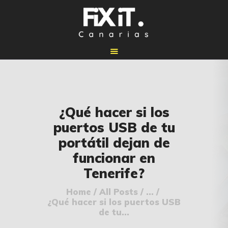
🏠 INICIO
¿Qué hacer si los
🔧 REPARACIONES
puertos USB de tu
🛠️ SERVICIOS
portátil dejan de
ADICIONALES
funcionar en
👉 SOLICITAR
Tenerife?
PRESUPUESTO
📞 CONTACTOS
Home
All Posts
...
¿Qué hacer si los puertos USB
✅ UBICACIONES
de tu...
📝 BLOG