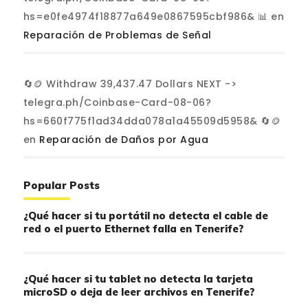
hs=e0fe4974f18877a649e0867595cbf986& 📊
en
Reparación de Problemas de Señal
🔄🪙 Withdraw 39,437.47 Dollars NEXT ->
telegra.ph/Coinbase-Card-08-06?
hs=660f775f1ad34dda078a1a45509d5958& 🔄🪙
en
Reparación de Daños por Agua
Popular Posts
¿Qué hacer si tu portátil no detecta el cable de
red o el puerto Ethernet falla en Tenerife?
¿Qué hacer si tu tablet no detecta la tarjeta
microSD o deja de leer archivos en Tenerife?