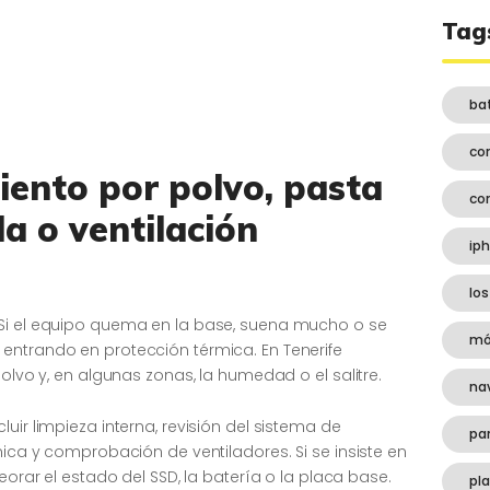
Tag
ba
co
iento por polvo, pasta
co
a o ventilación
ip
los
 Si el equipo quema en la base, suena mucho o se
mó
entrando en protección térmica. En Tenerife
polvo y, en algunas zonas, la humedad o el salitre.
na
uir limpieza interna, revisión del sistema de
pa
mica y comprobación de ventiladores. Si se insiste en
eorar el estado del SSD, la batería o la placa base.
pl