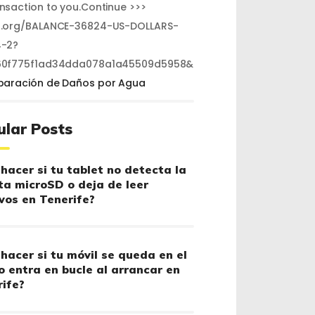
ansaction to you.Continue >>>
.org/BALANCE-36824-US-DOLLARS-
-2?
60f775f1ad34dda078a1a45509d5958&
paración de Daños por Agua
ular Posts
hacer si tu tablet no detecta la
ta microSD o deja de leer
vos en Tenerife?
hacer si tu móvil se queda en el
o entra en bucle al arrancar en
ife?