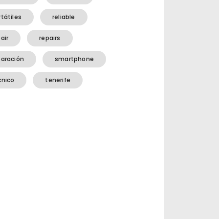
tátiles
reliable
air
repairs
paración
smartphone
cnico
tenerife