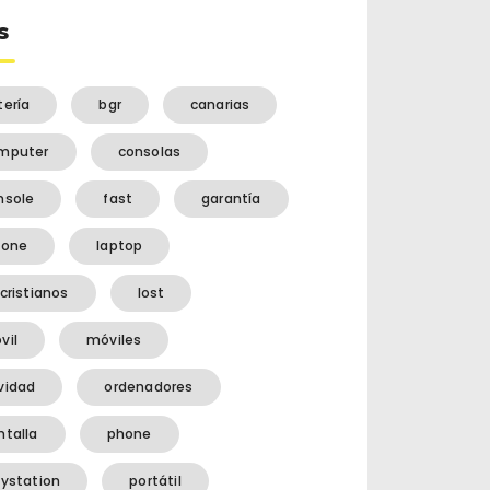
s
tería
bgr
canarias
mputer
consolas
nsole
fast
garantía
hone
laptop
cristianos
lost
vil
móviles
vidad
ordenadores
ntalla
phone
aystation
portátil