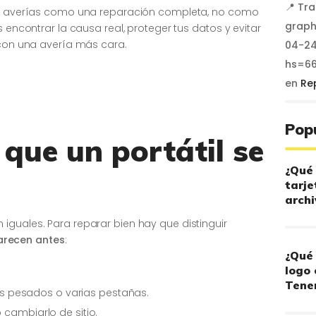
📍 Tr
e averías como una reparación completa, no como
graph
s encontrar la causa real, proteger tus datos y evitar
 con una avería más cara.
04-24
hs=6
en
Re
Pop
 que un portátil se
¿Qué 
tarje
archi
iguales. Para reparar bien hay que distinguir
arecen antes
:
¿Qué 
logo 
Tener
 pesados o varias pestañas.
 cambiarlo de sitio.