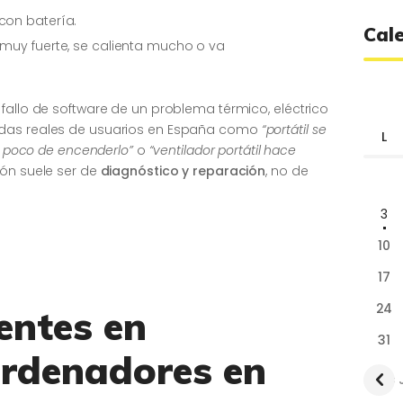
con batería.
Cal
 muy fuerte, se calienta mucho o va
fallo de software de un problema térmico, eléctrico
edas reales de usuarios en España como
“portátil se
L
al poco de encenderlo”
o
“ventilador portátil hace
ión suele ser de
diagnóstico y reparación
, no de
3
10
17
24
entes en
31
ordenadores en
« 