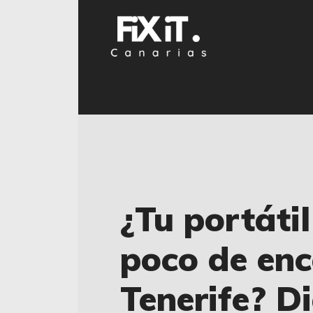
¿Tu portáti
poco de enc
Tenerife? D