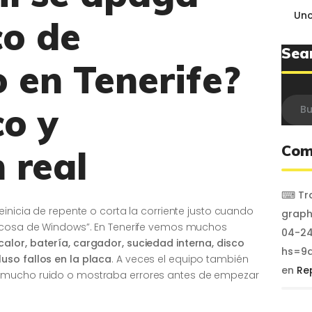
Unc
co de
Sea
 en Tenerife?
Busca
co y
Com
 real
⌨ Tra
einicia de repente o corta la corriente justo cuando
graph
o cosa de Windows”. En Tenerife vemos muchos
04-24
calor, batería, cargador, suciedad interna, disco
hs=9a
uso fallos en la placa
. A veces el equipo también
en
Re
 mucho ruido o mostraba errores antes de empezar