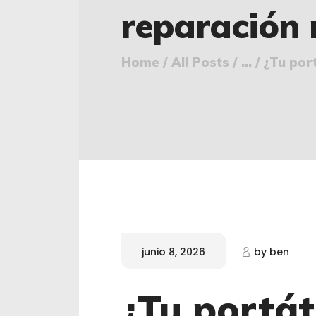
reparación 
Home
All Posts
...
¿Tu port
junio 8, 2026
by
ben
¿Tu portát