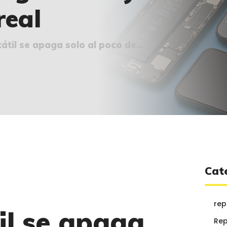
¿QUIÉNES SOMOS?
real
🔒 POLÍTICA DE
PRIVACIDAD
átil se apaga solo al poco de...
Cat
rep
il se apaga
Rep