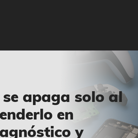
🏠 INICIO
🔧 REPARACIONES
🛠️ SERVICIOS
ADICIONALES
👉 SOLICITAR
PRESUPUESTO
📞 CONTACTOS
l se apaga solo al
✅ UBICACIONES
enderlo en
📝 BLOG
iagnóstico y