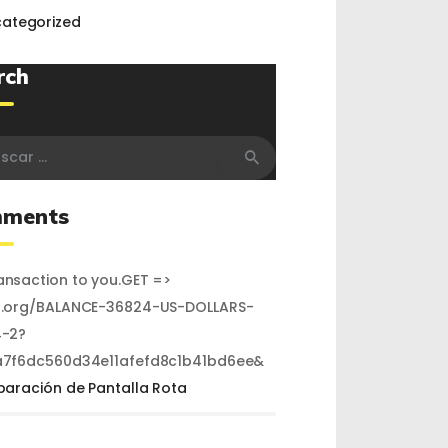
ategorized
rch
r:
ments
nsaction to you.GET =>
.org/BALANCE-36824-US-DOLLARS-
-2?
7f6dc560d34e11afefd8c1b41bd6ee&
paración de Pantalla Rota