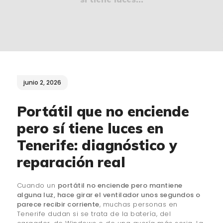
¿QUIÉNES SOMOS?
🔒 POLÍTICA DE
PRIVACIDAD
junio 2, 2026
Portátil que no enciende
pero sí tiene luces en
Tenerife: diagnóstico y
reparación real
Cuando un
portátil no enciende pero mantiene
alguna luz, hace girar el ventilador unos segundos o
parece recibir corriente
, muchas personas en
Tenerife dudan si se trata de la batería, del