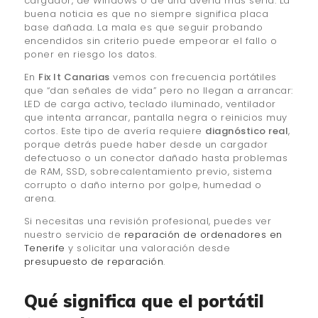
cargador, de Windows o de una avería más seria. La
buena noticia es que no siempre significa placa
base dañada. La mala es que seguir probando
encendidos sin criterio puede empeorar el fallo o
poner en riesgo los datos.
En
Fix It Canarias
vemos con frecuencia portátiles
que “dan señales de vida” pero no llegan a arrancar:
LED de carga activo, teclado iluminado, ventilador
que intenta arrancar, pantalla negra o reinicios muy
cortos. Este tipo de avería requiere
diagnóstico real
,
porque detrás puede haber desde un cargador
defectuoso o un conector dañado hasta problemas
de RAM, SSD, sobrecalentamiento previo, sistema
corrupto o daño interno por golpe, humedad o
arena.
Si necesitas una revisión profesional, puedes ver
nuestro servicio de
reparación de ordenadores en
Tenerife
y solicitar una valoración desde
presupuesto de reparación
.
Qué significa que el portátil