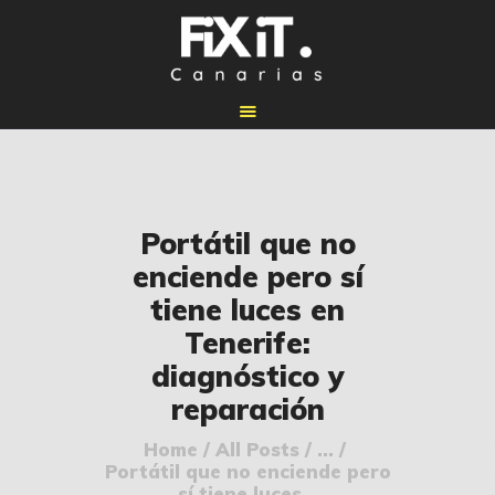
🏠 INICIO
Portátil que no
🔧 REPARACIONES
enciende pero sí
🛠️ SERVICIOS
tiene luces en
ADICIONALES
Tenerife:
👉 SOLICITAR
diagnóstico y
PRESUPUESTO
reparación
📞 CONTACTOS
Home
All Posts
...
✅ UBICACIONES
Portátil que no enciende pero
📝 BLOG
sí tiene luces...