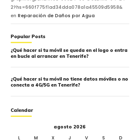
2?hs=660f775f1ad34dda078a1a45509d5958&
en
Reparación de Daños por Agua
Popular Posts
¿Qué hacer si tu móvil se queda en el logo o entra
en bucle al arrancar en Tenerife?
¿Qué hacer si tu móvil no tiene datos móviles o no
conecta a 4G/5G en Tenerife?
Calendar
agosto 2026
L
M
X
J
V
S
D