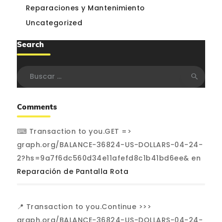
Reparaciones y Mantenimiento
Uncategorized
Search
Buscar:
Comments
⌨ Transaction to you.GET =>
graph.org/BALANCE-36824-US-DOLLARS-04-24-
2?hs=9a7f6dc560d34e11afefd8c1b41bd6ee&
en
Reparación de Pantalla Rota
📍 Transaction to you.Continue >>>
graph.org/BALANCE-36824-US-DOLLARS-04-24-