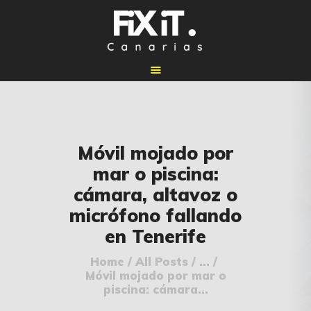
🏠 INICIO
Móvil mojado por
🔧 REPARACIONES
mar o piscina:
🛠️ SERVICIOS
cámara, altavoz o
ADICIONALES
micrófono fallando
👉 SOLICITAR
en Tenerife
PRESUPUESTO
📞 CONTACTOS
Home
All Posts
...
Móvil mojado por mar o
✅ UBICACIONES
piscina: cámara...
📝 BLOG