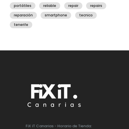
portátiles
reliable
repair
repairs
reparación
smartphone
tecnico
tenerife
FiX iT Canarias - Horario de Tienda: