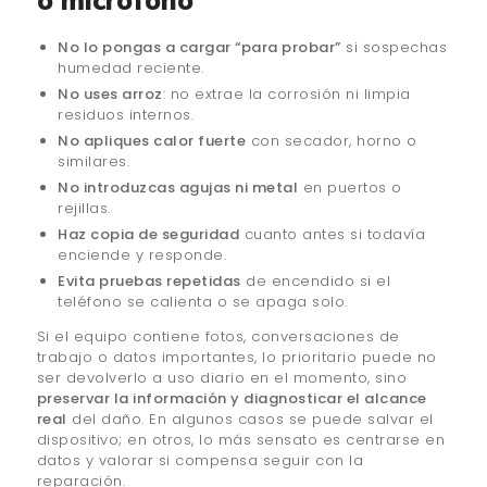
o micrófono
No lo pongas a cargar “para probar”
si sospechas
humedad reciente.
No uses arroz
: no extrae la corrosión ni limpia
residuos internos.
No apliques calor fuerte
con secador, horno o
similares.
No introduzcas agujas ni metal
en puertos o
rejillas.
Haz copia de seguridad
cuanto antes si todavía
enciende y responde.
Evita pruebas repetidas
de encendido si el
teléfono se calienta o se apaga solo.
Si el equipo contiene fotos, conversaciones de
trabajo o datos importantes, lo prioritario puede no
ser devolverlo a uso diario en el momento, sino
preservar la información y diagnosticar el alcance
real
del daño. En algunos casos se puede salvar el
dispositivo; en otros, lo más sensato es centrarse en
datos y valorar si compensa seguir con la
reparación.