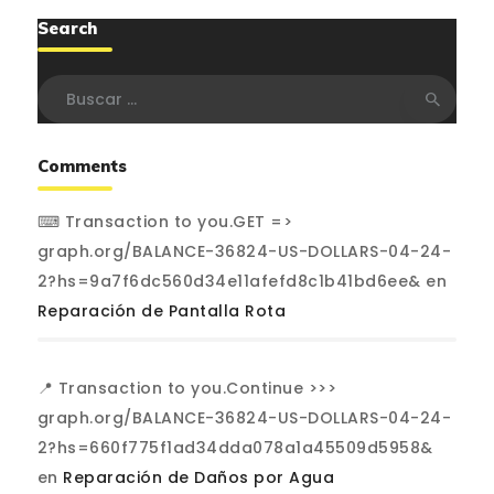
Search
Buscar:
Comments
⌨ Transaction to you.GET =>
graph.org/BALANCE-36824-US-DOLLARS-04-24-
2?hs=9a7f6dc560d34e11afefd8c1b41bd6ee&
en
Reparación de Pantalla Rota
📍 Transaction to you.Continue >>>
graph.org/BALANCE-36824-US-DOLLARS-04-24-
2?hs=660f775f1ad34dda078a1a45509d5958&
en
Reparación de Daños por Agua