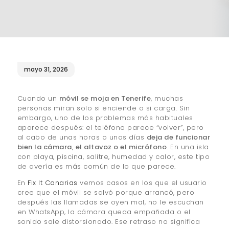
¿QUIÉNES SOMOS?
🔒 POLÍTICA DE
PRIVACIDAD
mayo 31, 2026
Cuando un
móvil se moja en Tenerife
, muchas
personas miran solo si enciende o si carga. Sin
embargo, uno de los problemas más habituales
aparece después: el teléfono parece “volver”, pero
al cabo de unas horas o unos días
deja de funcionar
bien la cámara, el altavoz o el micrófono
. En una isla
con playa, piscina, salitre, humedad y calor, este tipo
de avería es más común de lo que parece.
En
Fix It Canarias
vemos casos en los que el usuario
cree que el móvil se salvó porque arrancó, pero
después las llamadas se oyen mal, no le escuchan
en WhatsApp, la cámara queda empañada o el
sonido sale distorsionado. Ese retraso no significa