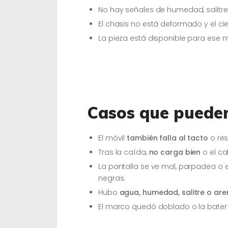
No hay señales de humedad, salitr
El chasis no está deformado y el cie
La pieza está disponible para ese 
Casos que pueden
El móvil
también falla al tacto
o res
Tras la caída,
no carga bien
o el ca
La pantalla se ve mal, parpadea o 
negras.
Hubo
agua, humedad, salitre o ar
El marco quedó doblado o la bater