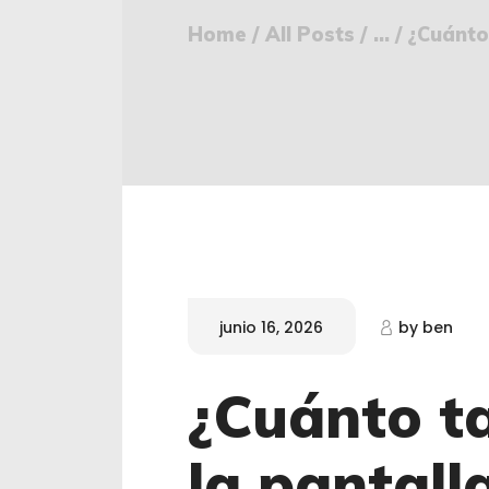
Home
All Posts
...
¿Cuánto 
junio 16, 2026
by
ben
¿Cuánto t
la pantall