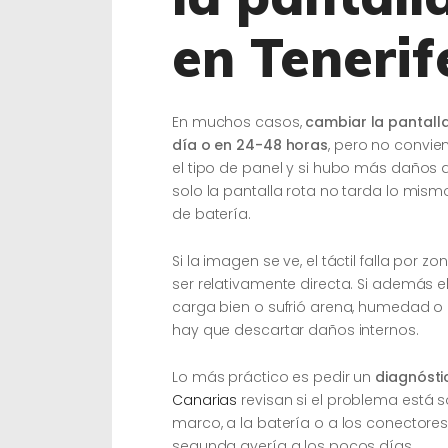
en Tenerif
En muchos casos,
cambiar la pantalla
día o en 24-48 horas
, pero no convien
el tipo de panel y si hubo más daños
solo la pantalla rota no tarda lo mis
de batería.
Si la imagen se ve, el táctil falla por z
ser relativamente directa. Si además el 
carga bien o sufrió arena, humedad o
hay que descartar daños internos.
Lo más práctico es pedir un
diagnósti
Canarias
revisan si el problema está sol
marco, a la batería o a los conectores
segunda avería a los pocos días.