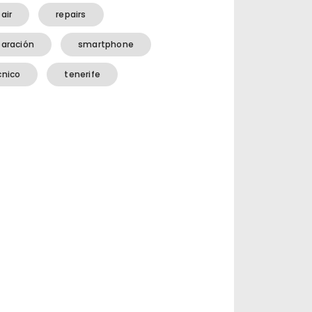
air
repairs
paración
smartphone
cnico
tenerife