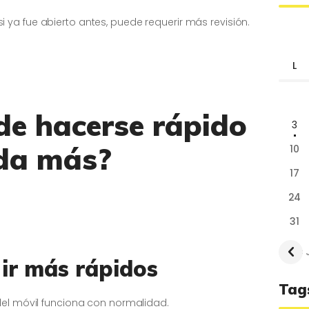
 si ya fue abierto antes, puede requerir más revisión.
L
e hacerse rápido
3
rda más?
10
17
24
31
« 
 ir más rápidos
Tag
 del móvil funciona con normalidad.