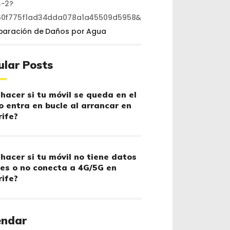
-2?
60f775f1ad34dda078a1a45509d5958&
paración de Daños por Agua
ular Posts
hacer si tu móvil se queda en el
o entra en bucle al arrancar en
ife?
hacer si tu móvil no tiene datos
es o no conecta a 4G/5G en
ife?
endar