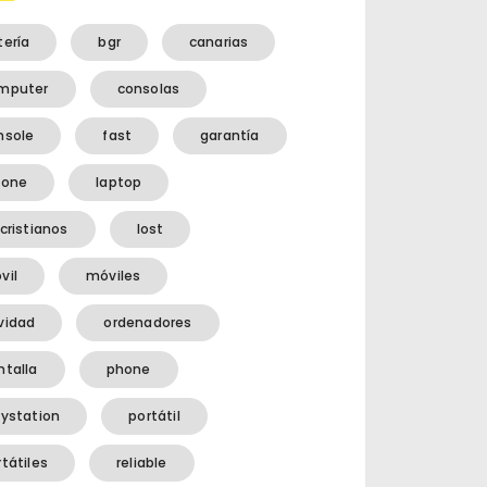
tería
bgr
canarias
mputer
consolas
nsole
fast
garantía
hone
laptop
cristianos
lost
vil
móviles
vidad
ordenadores
ntalla
phone
aystation
portátil
tátiles
reliable