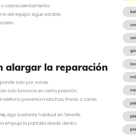
e o sobrecalentamiento.
ba
rre del equipo sigue estable.
modelo.
co
co
ip
 alargar la reparación
los
mó
ponde solo por zonas.
na
ble solo funciona en cierta posición.
el teléfono presenta manchas, líneas o zonas
pa
ena
, algo bastante habitual en Tenerife.
pl
ía empuja la pantalla desde dentro.
por