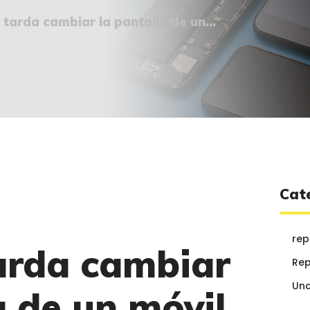
¿QUIÉNES SOMOS?
tarda cambiar la pantalla de un...
🔒 POLÍTICA DE
PRIVACIDAD
Cat
rep
arda cambiar
Rep
Unc
a de un móvil