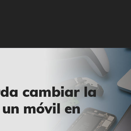
🏠 INICIO
🔧 REPARACIONES
🛠️ SERVICIOS
ADICIONALES
👉 SOLICITAR
PRESUPUESTO
📞 CONTACTOS
rda cambiar la
✅ UBICACIONES
 un móvil en
📝 BLOG