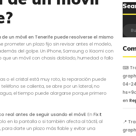
Sea
e?
Busca
 de un móvil en Tenerife puede resolverse el mismo
e prometer un plazo fijo sin revisar antes el modelo,
Com
 además del golpe. Un iPhone, Samsung o Xiaomi con
mo que un móvil con chasis doblado, humedad o fallo
⌨ Tra
graph
onas o el cristal está muy roto, la reparación puede
04-24
teléfono se calienta, se abre por un lateral, no
hs=9a
 agua, el tiempo puede alargarse porque primero
en
Re
co real antes de seguir usando el móvil
. En
Fix It
o en la pantalla o si también afecta al táctil, al
📍 Tr
, para darte un plazo más fiable y evitar una
graph