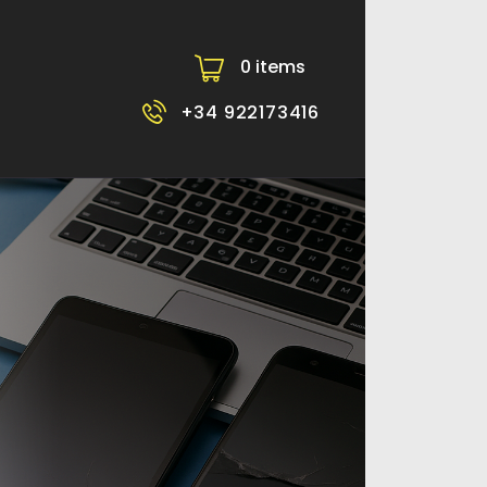
0 items
-
+34 922173416