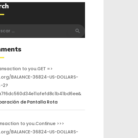
rch
r:
ments
nsaction to you.GET =>
.org/BALANCE-36824-US-DOLLARS-
-2?
7f6dc560d34e11afefd8c1b41bd6ee&
paración de Pantalla Rota
ansaction to you.Continue >>>
.org/BALANCE-36824-US-DOLLARS-