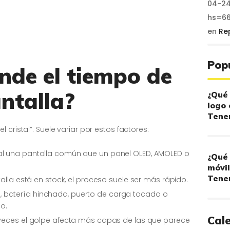
04-24
hs=6
en
Re
Pop
nde el tiempo de
ntalla?
¿Qué 
logo 
Tener
 cristal”. Suele variar por estos factores:
ual una pantalla común que un panel OLED, AMOLED o
¿Qué 
móvil
Tener
ntalla está en stock, el proceso suele ser más rápido.
, batería hinchada, puerto de carga tocado o
o.
Cal
 veces el golpe afecta más capas de las que parece