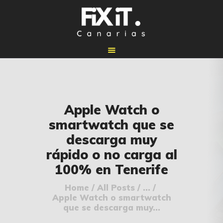
🏠 INICIO
Apple Watch o
🔧 REPARACIONES
smartwatch que se
🛠️ SERVICIOS
descarga muy
ADICIONALES
rápido o no carga al
👉 SOLICITAR
100% en Tenerife
PRESUPUESTO
📞 CONTACTOS
Home
All Posts
...
Apple Watch o smartwatch
✅ UBICACIONES
que se descarga muy...
📝 BLOG