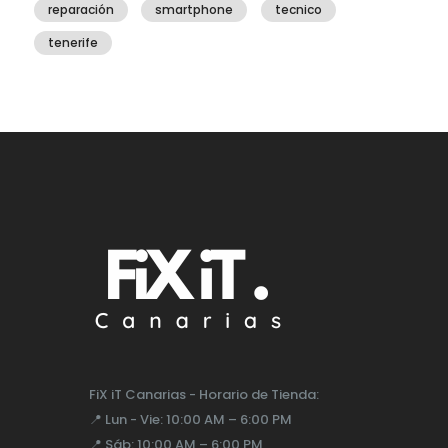
reparación
smartphone
tecnico
tenerife
FiX iT Canarias - Horario de Tienda:
📍
Lun - Vie:
10:00 AM – 6:00 PM
📍
Sáb:
10:00 AM – 6:00 PM