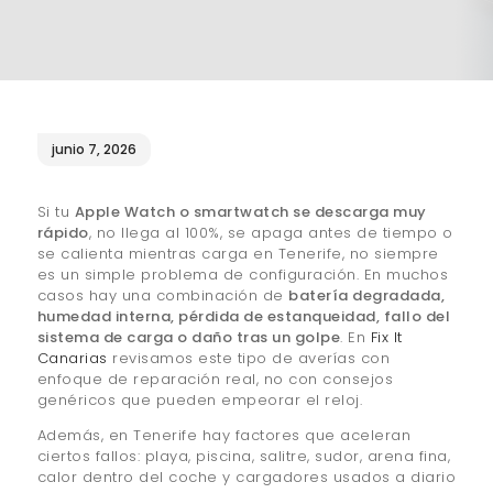
¿QUIÉNES SOMOS?
🔒 POLÍTICA DE
PRIVACIDAD
junio 7, 2026
Si tu
Apple Watch o smartwatch se descarga muy
rápido
, no llega al 100%, se apaga antes de tiempo o
se calienta mientras carga en Tenerife, no siempre
es un simple problema de configuración. En muchos
casos hay una combinación de
batería degradada,
humedad interna, pérdida de estanqueidad, fallo del
sistema de carga o daño tras un golpe
. En
Fix It
Canarias
revisamos este tipo de averías con
enfoque de reparación real, no con consejos
genéricos que pueden empeorar el reloj.
Además, en Tenerife hay factores que aceleran
ciertos fallos: playa, piscina, salitre, sudor, arena fina,
calor dentro del coche y cargadores usados a diario