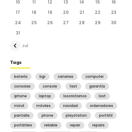
10
11
12
13
14
15
16
17
18
19
20
21
22
23
24
25
26
27
28
29
30
31
« Jul
Tags
batería
bgr
canarias
computer
consolas
console
fast
garantía
iphone
laptop
loscristianos
lost
móvil
móviles
navidad
ordenadores
pantalla
phone
playstation
portátil
portátiles
reliable
repair
repairs