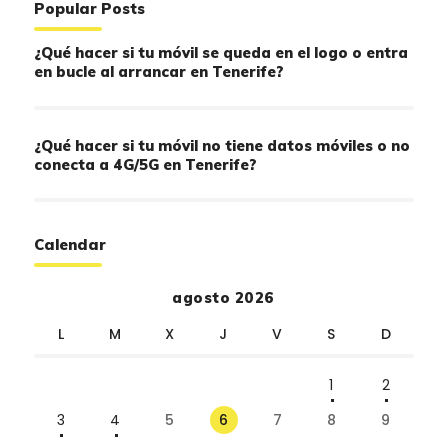
Popular Posts
¿Qué hacer si tu móvil se queda en el logo o entra
en bucle al arrancar en Tenerife?
¿Qué hacer si tu móvil no tiene datos móviles o no
conecta a 4G/5G en Tenerife?
Calendar
agosto 2026
L
M
X
J
V
S
D
1
2
3
4
5
6
7
8
9