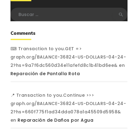
Buscar:
Comments
⌨ Transaction to you.GET =>
graph.org/BALANCE-36824-US-DOLLARS-04-24-
2?hs=9a7f6dc560d34e11afefd8c1b41bd6ee&
en
Reparación de Pantalla Rota
📍 Transaction to you.Continue >>>
graph.org/BALANCE-36824-US-DOLLARS-04-24-
2?hs=660f775f1ad34dda078a1a45509d5958&
en
Reparación de Daños por Agua