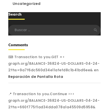
Uncategorized
Search
Buscar:
Comments
⌨ Transaction to you.GET =>
graph.org/BALANCE-36824-US-DOLLARS-04-24-
2?hs=9a7f6dc560d34e11afefd8c1b41bd6ee&
en
Reparación de Pantalla Rota
📍 Transaction to you.Continue >>>
graph.org/BALANCE-36824-US-DOLLARS-04-24-
2?hs=660f775f1ad34dda078a1a45509d5958&