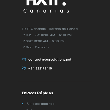
FiX iT Canarias - Horario de Tienda:
📍
Lun - Vie:
10:00 AM – 6:00 PM
📍
Sáb:
10:00 AM – 6:00 PM
📍
Dom:
Cerrado
contact@bgrsolutions.net
+34 922173416
Enlaces Rápidos
🔧 Reparaciones