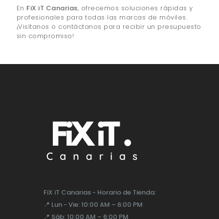
En
FiX iT Canarias
, ofrecemos soluciones rápidas y
profesionales para todas las marcas de móviles.
¡Visítanos o contáctanos para recibir un presupuesto
sin compromiso!
FiX iT Canarias - Horario de Tienda:
📍
Lun - Vie:
10:00 AM – 6:00 PM
📍
Sáb:
10:00 AM – 6:00 PM