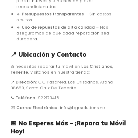
piezas nuevas y 3 meses en piezas
reacondicionadas.
🔹
Presupuestos transparentes
– Sin costos
ocultos.
🔹
Uso de repuestos de alta calidad
– Nos
aseguramos de que cada reparación sea
duradera.
📍 Ubicación y Contacto
Si necesitas reparar tu móvil en
Los Cristianos,
Tenerife
, visítanos en nuestra tienda:
📍 Dirección:
C.C Pasarela, Los Cristianos, Arona
38650, Santa Cruz De Tenerife
📞 Teléfono:
922173416
✉️ Correo Electrónico:
info@bgrsolutions.net
📅 No Esperes Más – ¡Repara tu Móvil
Hoy!